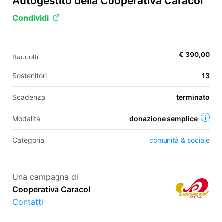
Autogestito della Cooperativa Caracol
Condividi
EN
€ 390,00
FR
Raccolti
IT
ES
Sostenitori
13
Scadenza
terminato
Modalità
donazione semplice
Categoria
comunità & sociale
Una campagna di
Cooperativa Caracol
Contatti