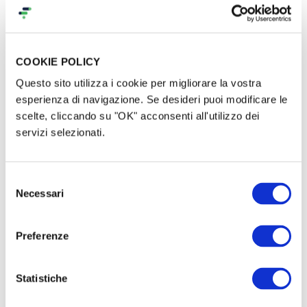
battaglia continua.
COOKIE POLICY
Continue battute d’arresto nelle
Questo sito utilizza i cookie per migliorare la vostra
esperienza di navigazione. Se desideri puoi modificare le
Commissioni per il
scelte, cliccando su "OK" acconsenti all'utilizzo dei
Riconoscimento dello Status di
servizi selezionati.
Rifugiato e nei Tribunali fanno si
Selezione
che dei cittadini residenti e dei
Necessari
del
consenso
lavoratori rischino in ogni
Preferenze
momento di trovarsi clandestini.
Statistiche