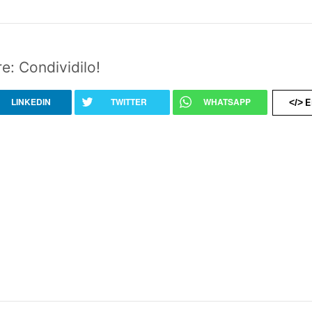
e: Condividilo!
LINKEDIN
TWITTER
WHATSAPP
E
</>