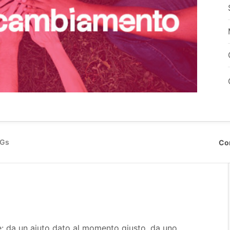
DGs
Co
: da un aiuto dato al momento giusto, da uno