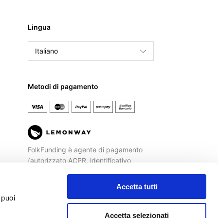
Lingua
Italiano
English
Français
Metodi di pagamento
Español
FolkFunding è agente di pagamento
(autorizzato ACPR, identificativo
REGAFI n. 72477) di
Lemonway
, Istituto
di Pagamento autorizzato dalla
Banca
Accetta tutti
di Francia
ad operare sul territorio
 puoi
italiano.
Accetta selezionati