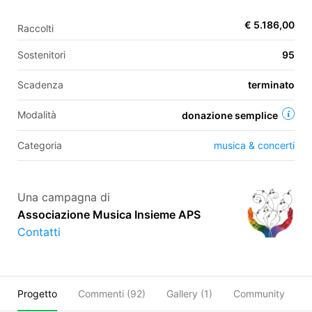
€ 5.186,00
Raccolti
EN
Sostenitori
95
FR
Scadenza
terminato
IT
ES
Modalità
donazione semplice
Categoria
musica & concerti
Una campagna di
Associazione Musica Insieme APS
Contatti
Progetto
Commenti (
92
)
Gallery (1)
Community
O