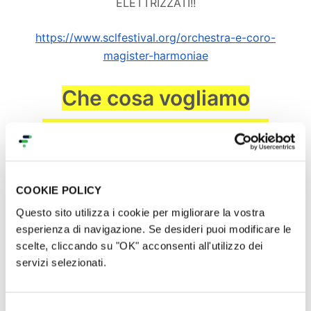
ELETTRIZZATI!!
https://www.sclfestival.org/orchestra-e-coro-
magister-harmoniae
Che cosa vogliamo
realizzare grazie al tuo
supporto
COOKIE POLICY
PRIMA FASE: traguardo di 10.000
Questo sito utilizza i cookie per migliorare la vostra
esperienza di navigazione. Se desideri puoi modificare le
€
scelte, cliccando su "OK" acconsenti all'utilizzo dei
servizi selezionati.
Con i primi 10.000 € dobbiamo creare 10 Borse di
Studio da 1.000 € ciascuna per i ragazzi/e che non
Selezione