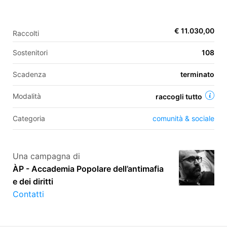
€ 11.030,00
Raccolti
EN
Sostenitori
108
FR
Scadenza
terminato
IT
ES
Modalità
raccogli tutto
Categoria
comunità & sociale
Una campagna di
ÀP - Accademia Popolare dell’antimafia
e dei diritti
Contatti