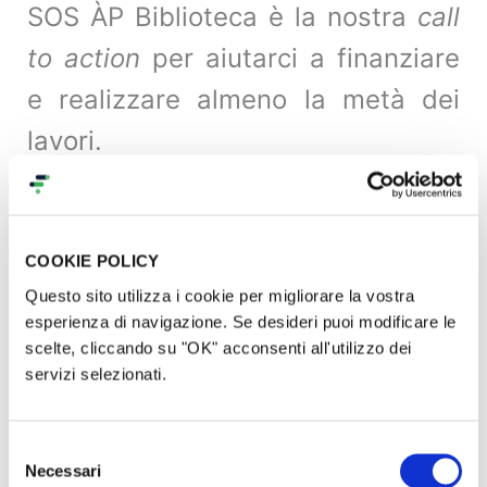
SOS ÀP Biblioteca è la nostra
call
to action
per aiutarci a finanziare
e realizzare almeno la metà dei
lavori.
L’obiettivo è raccogliere 15.000
euro in quaranta giorni per far
COOKIE POLICY
partire il cantiere della biblioteca!
Questo sito utilizza i cookie per migliorare la vostra
esperienza di navigazione. Se desideri puoi modificare le
scelte, cliccando su "OK" acconsenti all'utilizzo dei
PERCHÈ SOSTENERCI
servizi selezionati.
Dopo dieci anni di totale abbandono e chiusura,
Selezione
pensiamo sia arrivato il momento di riaprire la
Necessari
del
biblioteca della scuola e restituirla innanzitutto ai