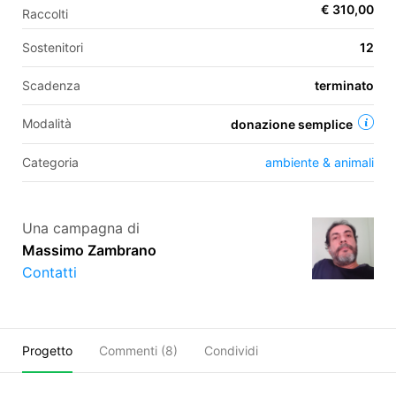
€ 310,00
Raccolti
Sostenitori
12
EN
Scadenza
terminato
FR
Modalità
donazione semplice
IT
ES
Categoria
ambiente & animali
Una campagna di
Massimo Zambrano
Contatti
Progetto
Commenti (
8
)
Condividi