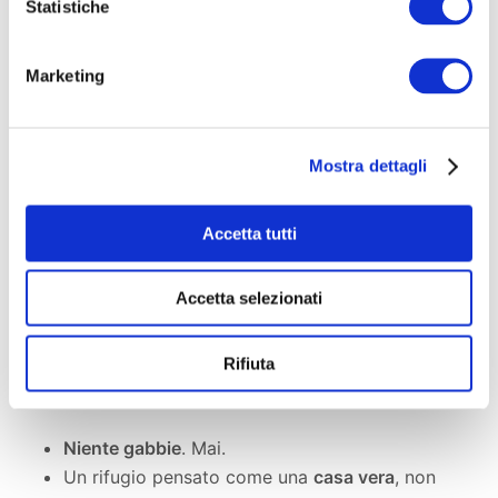
Statistiche
Realizzare aree di sgambamento e recinzioni
naturali
Fornire alimenti, materiali e cure veterinarie
Marketing
Avviare le pratiche per costituire
un’associazione che gestirà il rifugio in modo
trasparente
Mostra dettagli
Il progetto sarà
modulare
: inizieremo con i primi
Accetta tutti
prefabbricati, poi cresceremo passo dopo passo
grazie a chi crederà in questo sogno.
Accetta selezionati
Perché questo progetto è
Rifiuta
diverso
Niente gabbie
. Mai.
Un rifugio pensato come una
casa vera
, non