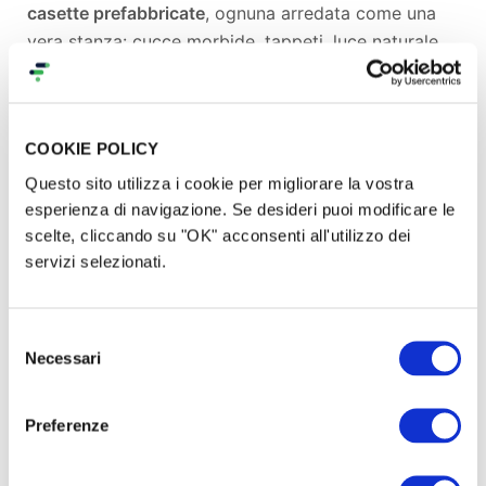
casette prefabbricate
, ognuna arredata come una
vera stanza: cucce morbide, tappeti, luce naturale,
silenzio, calma.
Ogni cane avrà il suo spazio, il suo tempo, la sua
dignità.
COOKIE POLICY
E attorno a loro,
aree verdi recintate
dove correre,
giocare, ritrovare fiducia.
Questo sito utilizza i cookie per migliorare la vostra
esperienza di navigazione. Se desideri puoi modificare le
scelte, cliccando su "OK" acconsenti all'utilizzo dei
L’obiettivo
servizi selezionati.
Per dare vita a questo sogno, ho bisogno del tuo
aiuto per:
Selezione
Necessari
del
Acquistare un terreno adatto in zona verde a
consenso
Mercato San Severino
Preferenze
Costruire i primi moduli abitativi prefabbricati
(coibentati, sicuri, arredati)