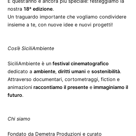
E quest’anno è ancora più speciale: festeggiamo la
nostra
18ª edizione
.
Un traguardo importante che vogliamo condividere
insieme a te, con nuove idee e nuovi progetti!
Cos’è SiciliAmbiente
SiciliAmbiente è un
festival cinematografico
dedicato a
ambiente
,
diritti umani
e
sostenibilità
.
Attraverso documentari, cortometraggi, fiction e
animazioni
raccontiamo il presente
e
immaginiamo il
futuro
.
Chi siamo
Fondato da Demetra Produzioni e curato