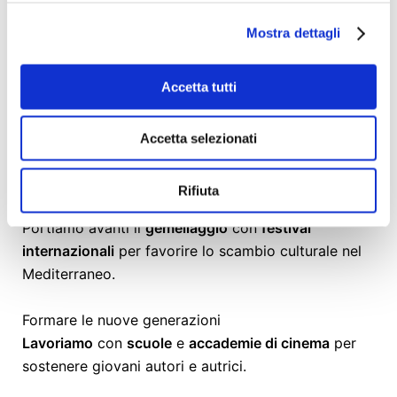
Mostra dettagli
Creare comunità e reti nazionali e internazionali
Collaboriamo
con realtà come
Amnesty
Accetta tutti
International
,
Greenpeace
,
Legambiente
,
ARPA
Sicilia
e
AAMOD
per
sensibilizzare la comunità
rispetto ai temi che ci stanno a cuore. Inoltre
Accetta selezionati
facciamo parte del
GFN (Green Film Network)
,
un'organizzazione composta da 33 festival
Rifiuta
cinematografici presenti nei cinque continenti.
Portiamo avanti il
gemellaggio
con
festival
internazionali
per favorire lo scambio culturale nel
Mediterraneo.
Formare le nuove generazioni
Lavoriamo
con
scuole
e
accademie di cinema
per
sostenere giovani autori e autrici.