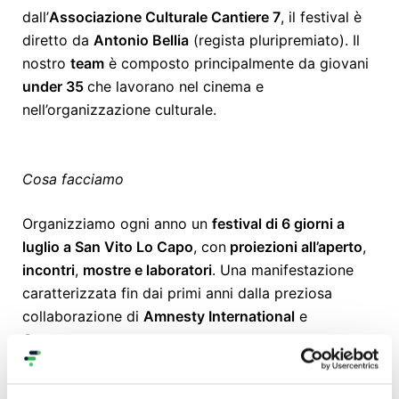
dall’
Associazione Culturale Cantiere 7
, il festival è
diretto da
Antonio Bellia
(regista pluripremiato). Il
nostro
team
è composto principalmente da giovani
under 35
che lavorano nel cinema e
nell’organizzazione culturale.
Cosa facciamo
Organizziamo ogni anno un
festival di 6 giorni a
luglio a San Vito Lo Capo
, con
proiezioni all’aperto
,
incontri
,
mostre e laboratori
. Una manifestazione
caratterizzata fin dai primi anni dalla preziosa
collaborazione di
Amnesty International
e
Greenpeace
.
In autunno
realizziamo uno
spin-off a Sciacca