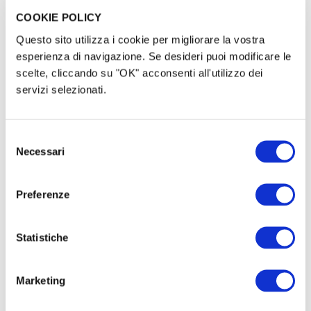
presso Badia Grande.
COOKIE POLICY
Questo sito utilizza i cookie per migliorare la vostra
Collaboriamo con
ARPA Sicilia
per portare il
cinema
esperienza di navigazione. Se desideri puoi modificare le
in supporto alla didattica
scolastica, attraverso una
scelte, cliccando su "OK" acconsenti all'utilizzo dei
piattaforma dedicata alle scuole di secondo grado
servizi selezionati.
apparenti alla rete INFEA.
Selezione
I nostri obiettivi
Necessari
del
consenso
Portare il cinema dove non c’è
Preferenze
In un
territorio
senza sale
cinematografiche
permanenti,
creiamo uno spazio culturale
Statistiche
accessibile a tutti e tutte.
Sensibilizzare attraverso il cinema
Marketing
Raccontiamo temi urgenti
come ambiente, diritti
umani e giustizia sociale.