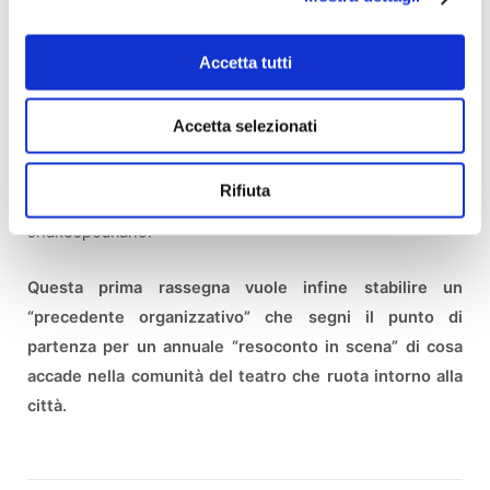
a bordo di autovetture.
Accetta tutti
Le Compagnie propongono uno spettacolo di propria
produzione in totale autonomia artistica, nella forma di
Accetta selezionati
rappresentazione che ritengono più efficace nel veicolare
la propria identità, con il solo vincolo costituito dall'essere
Rifiuta
una proposizione o elaborazione di un testo
shakespeariano.
Questa prima rassegna vuole infine stabilire un
“precedente organizzativo” che segni il punto di
partenza per un annuale “resoconto in scena” di cosa
accade nella comunità del teatro che ruota intorno alla
città.