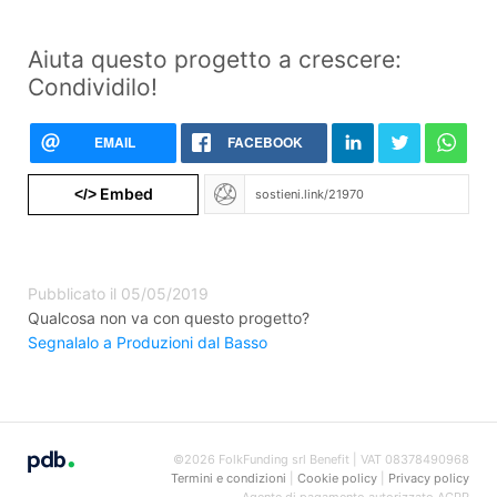
Aiuta questo progetto a crescere:
Condividilo!
EMAIL
FACEBOOK
Embed
</>
Pubblicato il 05/05/2019
Qualcosa non va con questo progetto?
Segnalalo a Produzioni dal Basso
©2026 FolkFunding srl Benefit | VAT 08378490968
Termini e condizioni
|
Cookie policy
|
Privacy policy
Agente di pagamento autorizzato ACPR