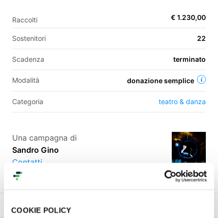
€ 1.230,00
Raccolti
EN
Sostenitori
22
FR
Scadenza
terminato
IT
ES
Modalità
donazione semplice
Categoria
teatro & danza
Una campagna di
Sandro Gino
Contatti
Progetto
Commenti (
2
)
Gallery (6)
Condividi
COOKIE POLICY