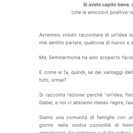
Si avete capito bene,
(che le emozioni positive r
Avremmo voluto raccontare di un'idea da
mai sentito parlare, qualcosa di nuovo e s
Ma, Seminarmonia ha solo scoperto l’acq
E come si fa, quindi, se dei vantaggi de
tutti, ormai?
Si racconta l’azione: perché “un’idea, fin
Gaber, e noi ci abbiamo messo l’agire, l’aud
Siamo una comunità di famiglie con un p
giorno nella nostra comunità di ho
emozionare, far piangere o di far saltare