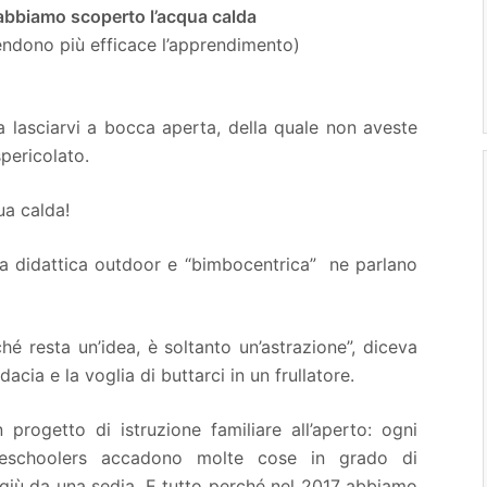
 abbiamo scoperto l’acqua calda
endono più efficace l’apprendimento)
 lasciarvi a bocca aperta, della quale non aveste
pericolato.
ua calda!
lla didattica outdoor e “bimbocentrica” ne parlano
ché resta un’idea, è soltanto un’astrazione”, diceva
acia e la voglia di buttarci in un frullatore.
rogetto di istruzione familiare all’aperto: ogni
meschoolers accadono molte cose in grado di
 giù da una sedia. E tutto perché nel 2017 abbiamo