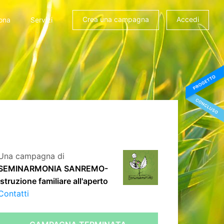
Crea una campagna
Accedi
ona
Servizi
Una campagna di
SEMINARMONIA SANREMO-
Istruzione familiare all'aperto
Contatti