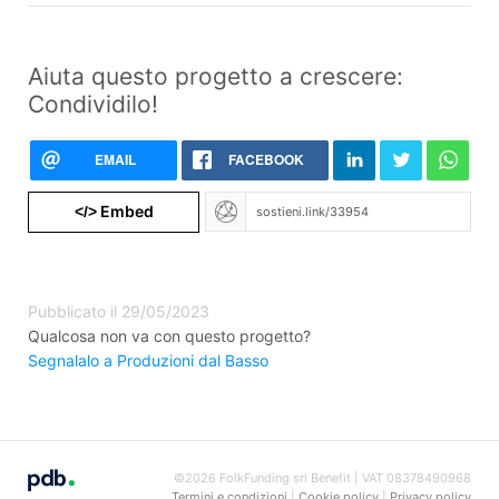
Aiuta questo progetto a crescere:
Condividilo!
EMAIL
FACEBOOK
Embed
</>
Pubblicato il 29/05/2023
Qualcosa non va con questo progetto?
Segnalalo a Produzioni dal Basso
©2026 FolkFunding srl Benefit | VAT 08378490968
Termini e condizioni
|
Cookie policy
|
Privacy policy