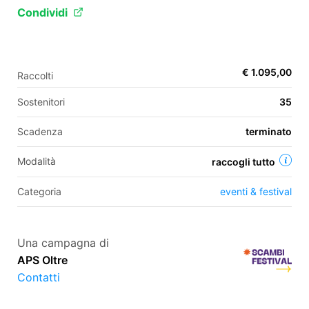
Condividi
EN
€ 1.095,00
Raccolti
FR
Sostenitori
35
IT
ES
Scadenza
terminato
Modalità
raccogli tutto
Categoria
eventi & festival
Una campagna di
APS Oltre
Contatti