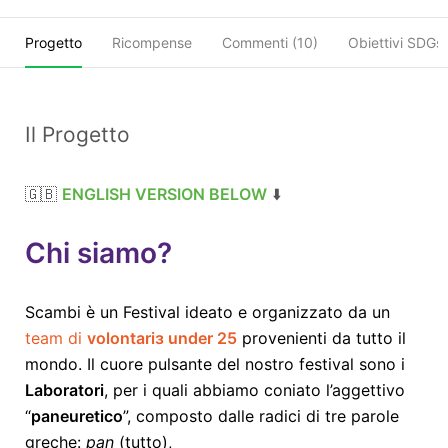
Progetto
Ricompense
Commenti (
10
)
Obiettivi SDGs
Il Progetto
🇬🇧
ENGLISH VERSION BELOW
⬇️
Chi siamo?
Scambi è un Festival ideato e organizzato da un
team di
volontariɜ under 25
provenienti da tutto il
mondo. Il cuore pulsante del nostro festival sono i
Laboratori
, per i quali abbiamo coniato l’aggettivo
“
paneuretico
”, composto dalle radici di tre parole
greche:
pan
(tutto),