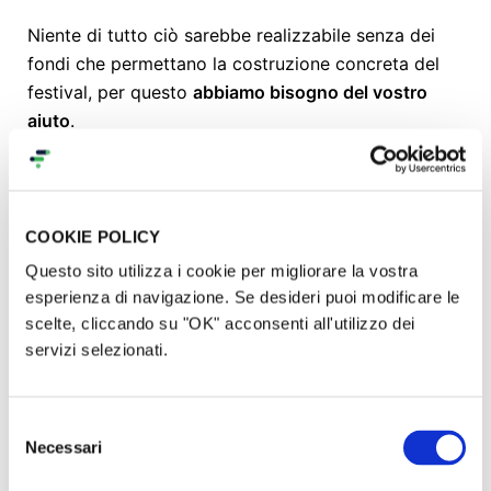
Niente di tutto ciò sarebbe realizzabile senza dei
fondi che permettano la costruzione concreta del
festival, per questo
abbiamo bisogno del vostro
aiuto
.
In tutto questo, abbiamo anche pensato a qualche
regalo da consegnarvi per ringraziarvi del supporto!
COOKIE POLICY
Questo sito utilizza i cookie per migliorare la vostra
esperienza di navigazione. Se desideri puoi modificare le
Venite a trovarci!
scelte, cliccando su "OK" acconsenti all'utilizzo dei
servizi selezionati.
Siamo orgogliosɜ di riconoscere che Scambi
Festival è una di quelle cose difficili da raccontare.
Selezione
Per questo, vi invitiamo caldamente a unirvi di
Necessari
del
persona alla nostra sgangherata famiglia dal 24 al
consenso