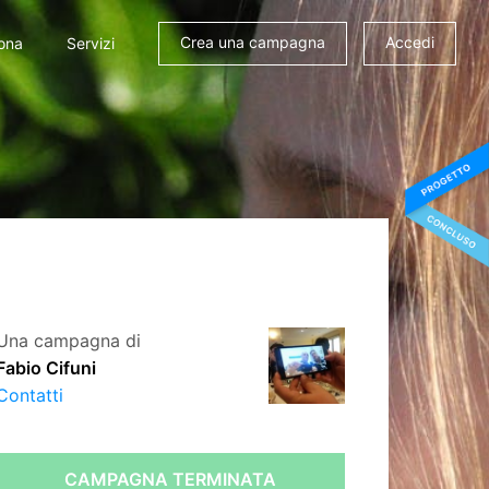
Crea una campagna
Accedi
ona
Servizi
Una campagna di
Fabio Cifuni
Contatti
CAMPAGNA TERMINATA