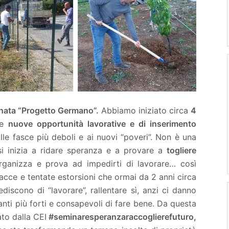
nata “Progetto Germano”.
Abbiamo iniziato circa
4
re
nuove opportunità lavorative e di inserimento
le fasce più deboli e ai nuovi “poveri”. Non è una
si inizia a ridare speranza e a provare a
togliere
rganizza e prova ad impedirti di lavorare… così
nacce e tentate estorsioni che ormai da 2 anni circa
scono di “lavorare”, rallentare sì, anzi ci danno
anti più forti e consapevoli di fare bene. Da questa
to dalla CEI
#seminaresperanzaraccoglierefuturo,