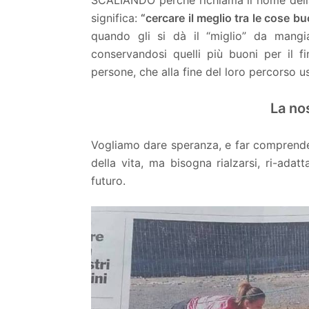
SCALIANDO perché richiama il nome della 
significa:
“cercare il meglio tra le cose bu
quando gli si dà il “miglio” da mangia
conservandosi quelli più buoni per il 
persone, che alla fine del loro percorso us
La no
Vogliamo dare speranza, e far comprender
della vita, ma bisogna rialzarsi, ri-ada
futuro.