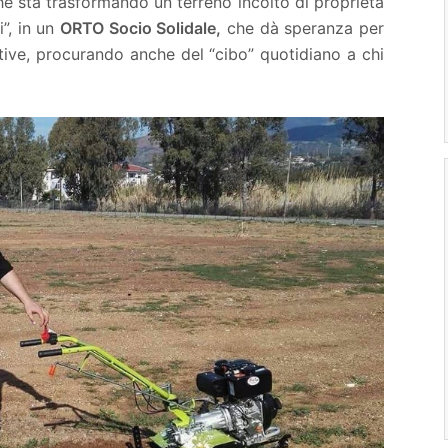
che sta trasformando un terreno incolto di proprietà
”, in un
ORTO Socio Solidale,
che dà speranza per
tive, procurando anche del “cibo” quotidiano a chi