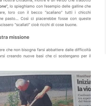
nostra Cittadina, inoltre è un verbo che tradotto
one”,
lo spieghiamo con l’esempio delle galline che
re, loro con il becco “scalìano” tutti i chicchi
fine pasto… Così ci piacerebbe fosse con queste
cissero “scalìati” cioè ricchi di cose buone.
stra missione
e che non bisogna farsi abbattere dalle difficoltà
ttarsi creando nuove basi che ci sostengano per il