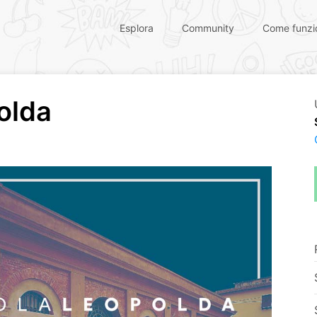
Esplora
Community
Come funzi
olda