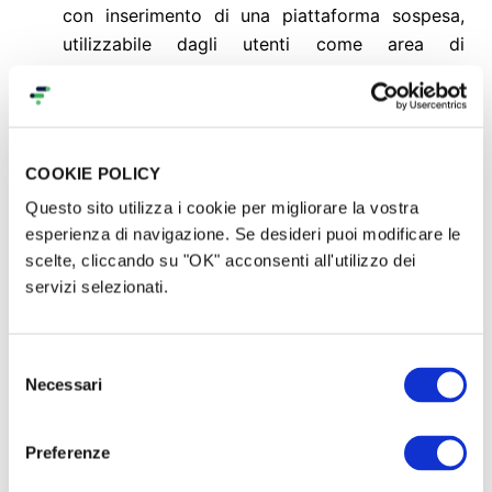
con inserimento di una piattaforma sospesa,
utilizzabile dagli utenti come area di
aggregazione e panoramica. Successive aree
pubbliche outdoor ( arena a cielo aperto e altri
spazi per attività sportive) sono situate nelle
vicinanze del comparto edificato esistente, di
COOKIE POLICY
modo da favorire una ricucitura sociale nelle
Questo sito utilizza i cookie per migliorare la vostra
aree attuali.
esperienza di navigazione. Se desideri puoi modificare le
scelte, cliccando su "OK" acconsenti all'utilizzo dei
Area Centro -
r
iuso delle arterie viarie interne
servizi selezionati.
attualmente edificate, attraverso nuovi impieghi:
in parte,
le strade saranno impiegate come
Selezione
percorsi pedonali sportivi e di riabilitazione a
Necessari
del
supporto dell’ospedale Pertini;
consenso
la rotatoria e le altre vie di scorrimento
Preferenze
secondarie saranno mantenute e rese