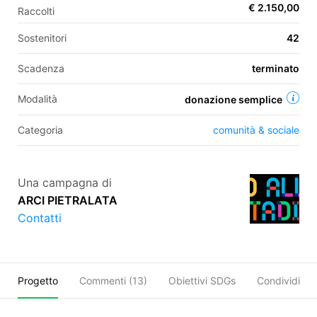
€ 2.150,00
Raccolti
Sostenitori
42
EN
Scadenza
terminato
FR
Modalità
donazione semplice
IT
ES
Categoria
comunità & sociale
Una campagna di
ARCI PIETRALATA
Contatti
Progetto
Commenti (
13
)
Obiettivi SDGs
Condividi