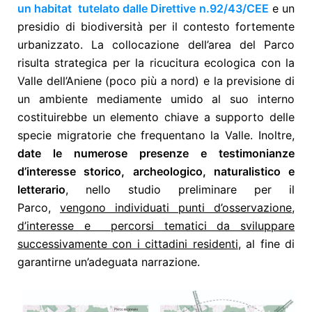
un habitat tutelato dalle Direttive n.92/43/CEE
e un
presidio di biodiversità per il contesto fortemente
urbanizzato. La collocazione dell’area del Parco
risulta strategica per la ricucitura ecologica con la
Valle dell’Aniene (poco più a nord) e la previsione di
un ambiente mediamente umido al suo interno
costituirebbe un elemento chiave a supporto delle
specie migratorie che frequentano la Valle. Inoltre,
date le numerose presenze e testimonianze
d’interesse storico, archeologico, naturalistico e
letterario
, nello studio preliminare per il
Parco,
vengono individuati punti d’osservazione,
d’interesse e percorsi tematici da sviluppare
successivamente con i cittadini residenti
, al fine di
garantirne un’adeguata narrazione.