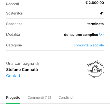
€ 2.800,00
Raccolti
Sostenitori
41
EN
Scadenza
terminato
FR
Modalità
donazione semplice
IT
ES
Categoria
comunità & sociale
Una campagna di
Stefano Cannatà
Contatti
Progetto
Commenti (
13
)
Condividi