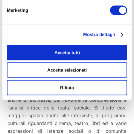
grandi capitali.
Marketing
Questa discussione diede il via a quel
processo di
ripensamento complessivo del modo “di fare la
Mostra dettagli
radio”
che chiamammo “il salto di qualità” e che
portò ad una profonda
ridefinizione del
Accetta tutti
palinsesto.
L’obiettivo fu quello di ricostruire la
programmazione della radio per soddisfare le
esigenze di informazione e controinformazione
Accetta selezionati
(anche su tutto quello che per i mass-media non fa
notizia), di approfondimento politico e culturale, di
Rifiuta
socializzazione del dibattito sui e nei movimenti ed
anche di inchiesta, per favorire la comprensione e
l’analisi critica della realtà sociale. Si diede così
maggior spazio anche alle interviste, ai programmi
culturali riguardanti cinema, teatro, libri ed a varie
espressioni di istanze sociali o di comunità