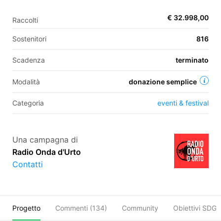
€ 32.998,00
Raccolti
EN
Sostenitori
816
FR
Scadenza
terminato
IT
ES
Modalità
donazione semplice
Categoria
eventi & festival
Una campagna di
Radio Onda d'Urto
Contatti
Progetto
Commenti (
134
)
Community
Obiettivi SDGs