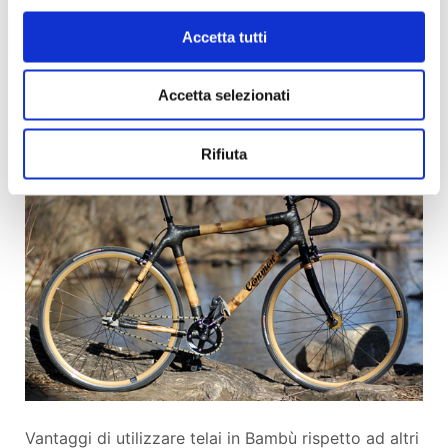
super resistenti.
Accetta tutti
Provare per credere!
Accetta selezionati
http://www.bioradar.net/bionews/sostenibilita-dal-
ghana-arriva-la-bicicletta-di-bambu/
Rifiuta
Vantaggi di utilizzare telai in Bambù rispetto ad altri