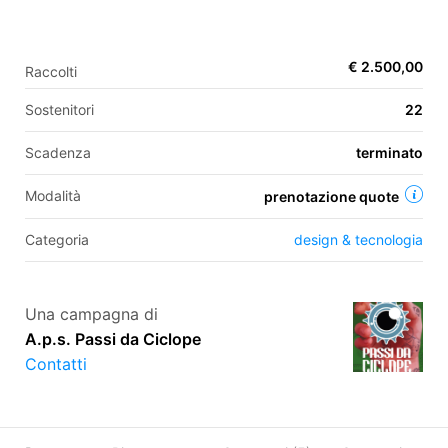
€ 2.500,00
Raccolti
EN
Sostenitori
22
FR
IT
ES
Scadenza
terminato
Modalità
prenotazione quote
Categoria
design & tecnologia
Una campagna di
A.p.s. Passi da Ciclope
Contatti