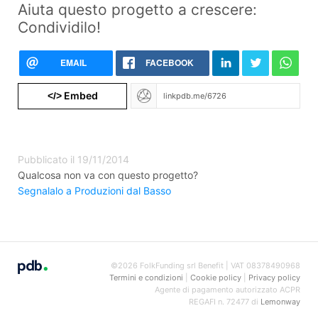
Aiuta questo progetto a crescere:
Condividilo!
EMAIL
FACEBOOK
Embed
</>
Pubblicato il 19/11/2014
Qualcosa non va con questo progetto?
Segnalalo a Produzioni dal Basso
©2026 FolkFunding srl Benefit | VAT 08378490968
Termini e condizioni
|
Cookie policy
|
Privacy policy
Agente di pagamento autorizzato ACPR
REGAFI n. 72477 di
Lemonway