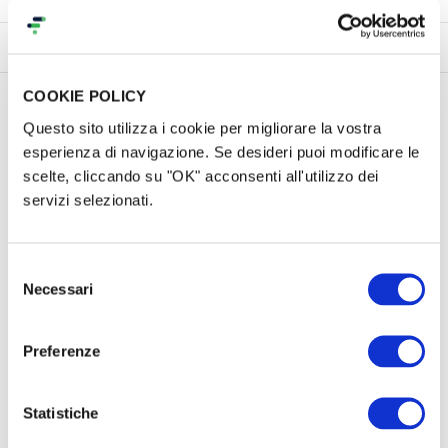
Progetto
Ricompense
Commenti (
9
)
Gallery (1)
O
COOKIE POLICY
Questo sito utilizza i cookie per migliorare la vostra
Il Progetto
esperienza di navigazione. Se desideri puoi modificare le
scelte, cliccando su "OK" acconsenti all'utilizzo dei
Siamo una redazione di persone trans* attiviste e
servizi selezionati.
divulgatrici.
Ogni giorno lavoriamo per la nostra
comunità: sui social e sul territorio.
Selezione
Necessari
del
Condividiamo esperienze, diritti, cultura e
consenso
quotidianità trans*, portando avanti un lavoro di
Preferenze
informazione indipendente, autentico e accessibile!
Le Transatlantike
è la
prima rivista
Statistiche
italiana
progettata da persone trans* per tutt*
, dove