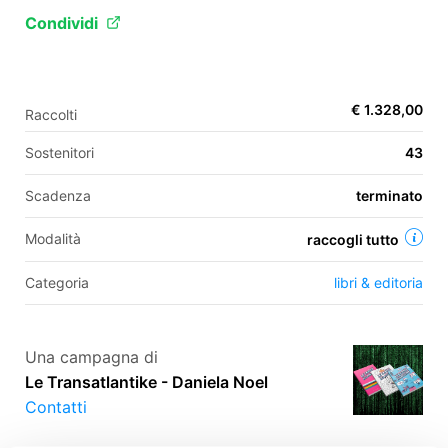
Condividi
EN
€ 1.328,00
FR
Raccolti
IT
ES
Sostenitori
43
Scadenza
terminato
Modalità
raccogli tutto
Categoria
libri & editoria
Una campagna di
Le Transatlantike - Daniela Noel
Contatti