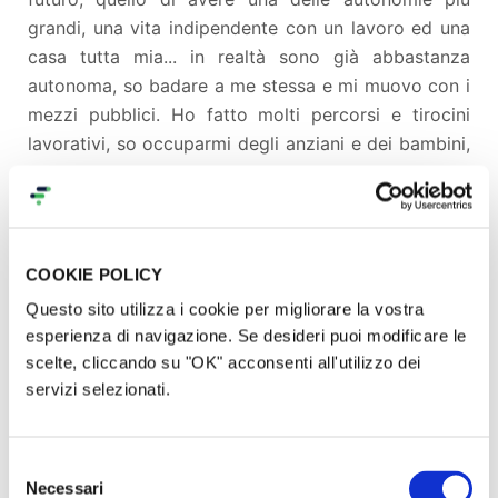
grandi, una vita indipendente con un lavoro ed una
casa tutta mia... in realtà
sono già abbastanza
autonoma, so badare a me stessa e mi muovo con i
mezzi pubblici.
Ho fatto molti percorsi e tirocini
lavorativi, so occuparmi degli anziani e dei bambini,
anche se disabili.
In Sea Scout, mi occupo di aiutare
gli atleti autistici e, due volte a settimana, lavoro a
San Giovanni prendendomi cura delle tartarughe
marine.
COOKIE POLICY
Questo sito utilizza i cookie per migliorare la vostra
Questa per noi è una grande occasione
esperienza di navigazione. Se desideri puoi modificare le
per realizzare un sogno!
scelte, cliccando su "OK" acconsenti all'utilizzo dei
servizi selezionati.
Perchè siamo su Produzioni dal
Selezione
Basso?
Necessari
del