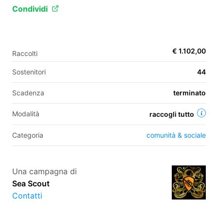
Condividi
EN
€ 1.102,00
Raccolti
FR
Sostenitori
44
IT
ES
Scadenza
terminato
Modalità
raccogli tutto
Categoria
comunità & sociale
Una campagna di
Sea Scout
Contatti