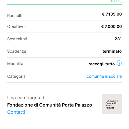
101%
€ 7.135,00
Raccolti
EN
Obiettivo
€ 7.000,00
FR
Sostenitori
231
IT
ES
Scadenza
terminato
Modalità
raccogli tutto
Categoria
comunità & sociale
Una campagna di
Fondazione di Comunità Porta Palazzo
Contatti