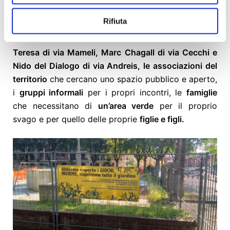
interrati nella collinetta sul retro delle gradinate.
Rifiuta
A lavori conclusi, potranno beneficiare del giardino
le
bambine e i bambini della Scuola d’Infanzia
Maria
Teresa di via Mameli, Marc Chagall di via Cecchi e
Nido del Dialogo di via Andreis,
le associazioni del
territorio
che cercano uno spazio pubblico e aperto,
i
gruppi informali
per i propri incontri, le
famiglie
che necessitano di
un’area verde
per il proprio
svago e per quello delle proprie
figlie e figli.