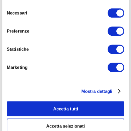
Selezione
Con il tuo contributo potremo:
Necessari
del
consenso
mettere in sicurezza l’area
togliendo i 14 cubi di
Preferenze
cemento pericolosi, riempiendo le buche
lasciate dalla struttura portante dell'ex
mongolfiera con della terra per adibirle a orto
Statistiche
didattico o giardino con erbe aromatiche;
coprire il vano dell'argano
,
posto al centro
Marketing
dell’area, con una grata transitabile;
ripristinare la collinetta del cavedio
coprendola
con della terra;
Mostra dettagli
ridurre l’altezza del basamento
con
l’installazione di un gradino posto sul retro
dell’area;
Accetta tutti
piantumazione di arbusti
per impedire l'accesso
ai quattro cubi di cemento parzialmente
Accetta selezionati