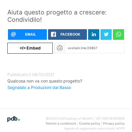
Aiuta questo progetto a crescere:
Condividilo!
EMAIL
FACEBOOK
Embed
</>
Pubblicato il 06/10/2021
Qualcosa non va con questo progetto?
Segnalalo a Produzioni dal Basso
©2026 FolkFunding srl Benefit | VAT 08378490968
Termini e condizioni
|
Cookie policy
|
Privacy policy
Agente di pagamento autorizzato ACPR