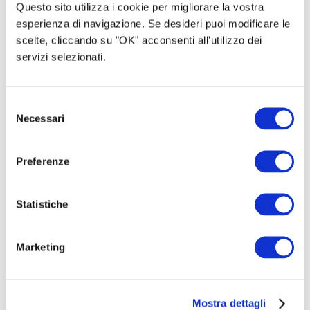
Questo sito utilizza i cookie per migliorare la vostra
L’esperienza di questi anni ha imposto a tanti artisti
esperienza di navigazione. Se desideri puoi modificare le
di guardare al futuro immaginandosi nuove strade.
scelte, cliccando su "OK" acconsenti all'utilizzo dei
Anche io ho guardato al futuro, ma cercandolo nel
servizi selezionati.
mio passato, anche quello più recente.
Selezione
Necessari
del
consenso
Preferenze
Statistiche
Marketing
Così ho riascoltato quelle canzoni che spesso ho
Mostra dettagli