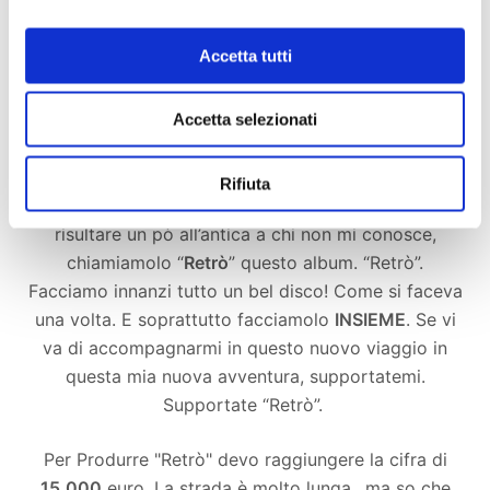
cantato per voi a teatro e che non ho mai inciso.
Accetta tutti
“
Preghiera
”, “
l’amore e il veliero
”, “
#35
”, tutti brani
che fanno parte di quel mondo della Canzone
D’autore Italiana che mi ha cresciuto e di cui mi
Accetta selezionati
sento felicemente figlio. E così è nata l’idea. Mettere
tutti questi brani in un unico album (insieme a vari
Rifiuta
inediti ovviamente). E se questa canzoni dovessero
risultare un pò all’antica a chi non mi conosce,
chiamiamolo “
Retrò
” questo album. “Retrò”.
Facciamo innanzi tutto un bel disco! Come si faceva
una volta. E soprattutto facciamolo
INSIEME
. Se vi
va di accompagnarmi in questo nuovo viaggio in
questa mia nuova avventura, supportatemi.
Supportate “Retrò”.
Per Produrre "Retrò" devo raggiungere la cifra di
15.000
euro. La strada è molto lunga.. ma so che