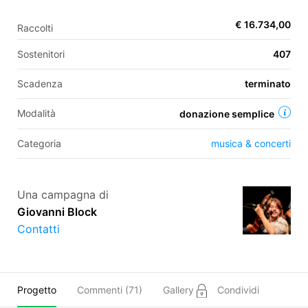
€ 16.734,00
Raccolti
EN
Sostenitori
407
FR
Scadenza
terminato
IT
ES
Modalità
donazione semplice
Categoria
musica & concerti
Una campagna di
Giovanni Block
Contatti
Progetto
Commenti (
71
)
Gallery
Condividi