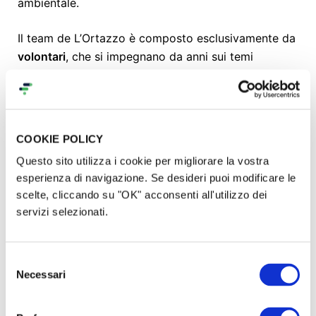
ambientale.
Il team de L’Ortazzo è composto esclusivamente da
volontari
, che si impegnano da anni sui temi
dell’economia solidale coinvolgendo tantissimi
soggetti del territorio. Il gruppo di lavoro che sta
organizzando la Fiera è composto da 15 persone tra
i 25 e i 75 anni. Nei giorni della Fiera ci sarà inoltre il
COOKIE POLICY
supporto di studenti in alternanza scuola-lavoro,
Questo sito utilizza i cookie per migliorare la vostra
altri volontari, giovani ed educatori dei progetti
esperienza di navigazione. Se desideri puoi modificare le
partner.
scelte, cliccando su "OK" acconsenti all'utilizzo dei
servizi selezionati.
Qual è il nostro obiettivo
Selezione
Necessari
Attraverso la Fiera vogliamo
gettare i semi di una
del
cooperazione reale tra tutti i partecipanti
sui temi di
consenso
sostenibilità e solidarietà, affinché i germogli