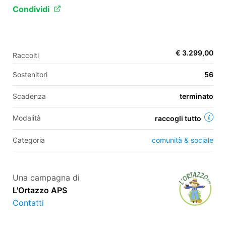
Condividi
EN
€ 3.299,00
Raccolti
FR
Sostenitori
56
IT
ES
Scadenza
terminato
Modalità
raccogli tutto
Categoria
comunità & sociale
Una campagna di
L'Ortazzo APS
Contatti