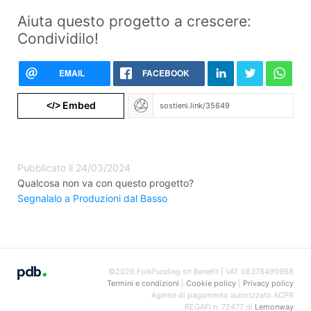
Aiuta questo progetto a crescere:
Condividilo!
EMAIL
FACEBOOK
Embed
</>
Pubblicato il 24/03/2024
Qualcosa non va con questo progetto?
Segnalalo a Produzioni dal Basso
©2026 FolkFunding srl Benefit | VAT 08378490968
Termini e condizioni
|
Cookie policy
|
Privacy policy
Agente di pagamento autorizzato ACPR
REGAFI n. 72477 di
Lemonway