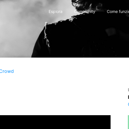
Esplora
Community
Come funzi
 Crowd