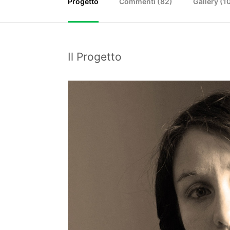
Progetto
Commenti (
82
)
Gallery (1
Il Progetto