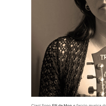
Ciao! Sono
Elli de Mon
e faccio musica da