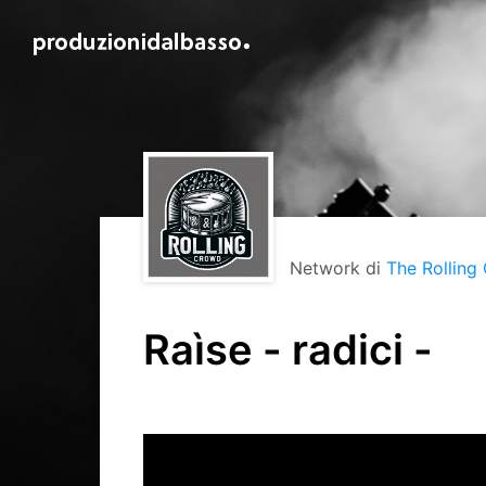
Network di
The Rolling
Raìse - radici -