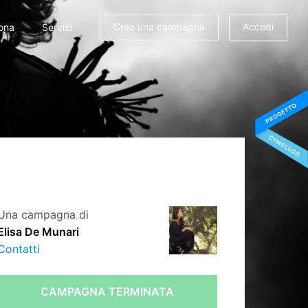
Crea una campagna
Accedi
ona
Servizi
Una campagna di
Elisa De Munari
Contatti
CAMPAGNA TERMINATA