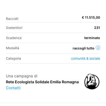
EN
€ 11.515,00
Raccolti
FR
Sostenitori
231
IT
ES
Scadenza
terminato
Modalità
raccogli tutto
Categoria
comunità & sociale
Una campagna di
Rete Ecologista Solidale Emilia Romagna
Contatti