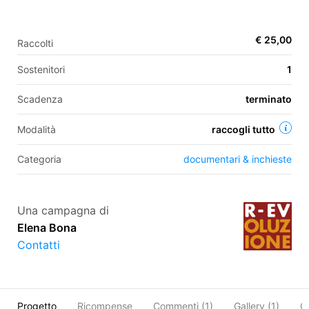
€ 25,00
Raccolti
EN
Sostenitori
1
FR
Scadenza
terminato
IT
ES
Modalità
raccogli tutto
Categoria
documentari & inchieste
Una campagna di
Elena Bona
Contatti
Progetto
Ricompense
Commenti (
1
)
Gallery (1)
C