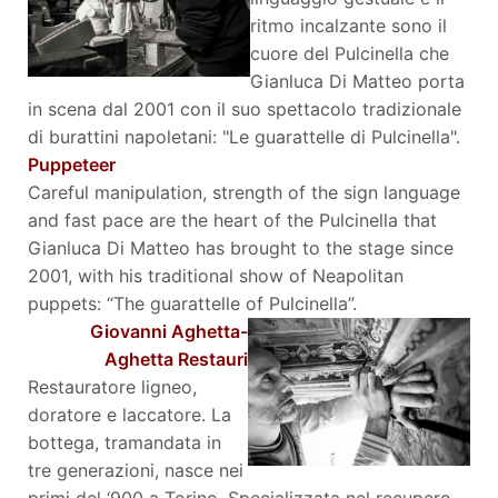
ritmo incalzante sono il
cuore del Pulcinella che
Gianluca Di Matteo porta
in scena dal 2001 con il suo spettacolo tradizionale
di burattini napoletani: "Le guarattelle di Pulcinella".
Puppeteer
Careful manipulation, strength of the sign language
and fast pace are the heart of the Pulcinella that
Gianluca Di Matteo has brought to the stage since
2001, with his traditional show of Neapolitan
puppets: “The guarattelle of Pulcinella”.
Giovanni Aghetta
-
Aghetta Restauri
Restauratore ligneo,
doratore e laccatore. La
bottega, tramandata in
tre generazioni, nasce nei
primi del ‘900 a Torino. Specializzata nel recupero