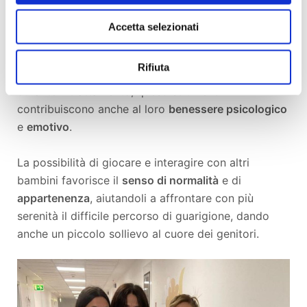
La presenza di una Ludo barella e di una Ludo
Accetta selezionati
carrozzina nei reparti di oncologia pediatrica porta
innumerevoli benefici
ai piccoli pazienti. Oltre a
Rifiuta
offrire loro un'opportunità di svago e distrazione
durante il trattamento, questi strumenti
contribuiscono anche al loro
benessere psicologico
e
emotivo
.
La possibilità di giocare e interagire con altri
bambini favorisce il
senso di normalità
e di
appartenenza
, aiutandoli a affrontare con più
serenità il difficile percorso di guarigione, dando
anche un piccolo sollievo al cuore dei genitori.