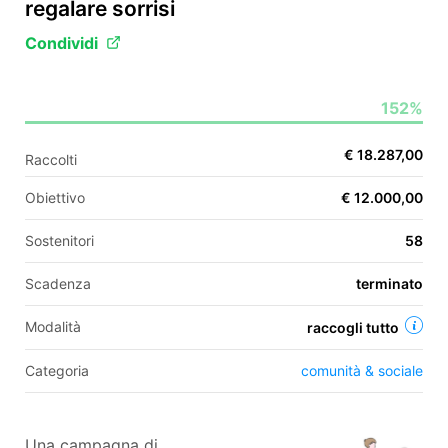
regalare sorrisi
Condividi
EN
152%
FR
IT
ES
€ 18.287,00
Raccolti
Obiettivo
€ 12.000,00
Sostenitori
58
Scadenza
terminato
Modalità
raccogli tutto
Categoria
comunità & sociale
Una campagna di