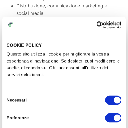
Distribuzione, comunicazione marketing e
social media
...e mille altre diavolerie tecniche che forse per molti
di voi non significano nulla, ma che sono ciò che
alla fine rende comprensibile, chiaro e, perché no,
COOKIE POLICY
bello e ricco da vedere, tutto il lavoro che io e il mio
Questo sito utilizza i cookie per migliorare la vostra
staff abbiamo fatto per portarvi sulla poltrona di un
esperienza di navigazione. Se desideri puoi modificare le
cinema, o su quella di casa, a conoscere qualcosa di
scelte, cliccando su "OK" acconsenti all'utilizzo dei
nuovo, di diverso, a vedere la realtà sotto un’altra
servizi selezionati.
prospettiva.
Selezione
Necessari
del
consenso
Preferenze