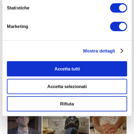
Statistiche
Marketing
Mostra dettagli
GLI INTERVISTATI
Accetta tutti
Accetta selezionati
Rifiuta