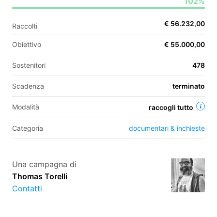
102%
€ 56.232,00
Raccolti
EN
Obiettivo
€ 55.000,00
FR
Sostenitori
478
IT
ES
Scadenza
terminato
Modalità
raccogli tutto
Categoria
documentari & inchieste
Una campagna di
Thomas Torelli
Contatti