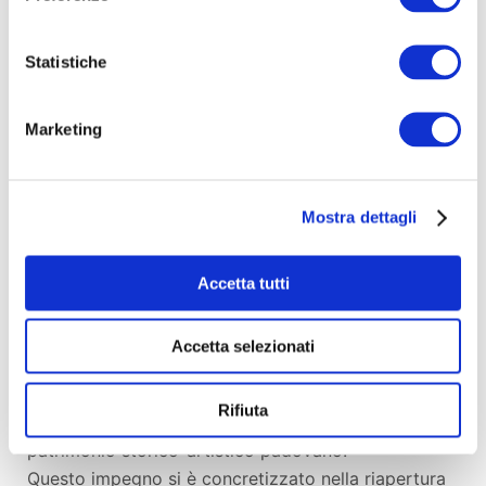
Il festival si svolgerà in diversi luoghi della città di
Padova nei giorni 20, 21, 27 e 28 Maggio 2016
.
Statistiche
Partecipa e scegli il tuo personaggio preferito,
lasciati guidare nel week-end del festival e
Marketing
aggiudicati la ricompensa che preferisci, che puoi
selezionare dopo aver cliccato il tasto partecipa.
Attraverso il tuo sostegno contribuirai direttamente
Mostra dettagli
alla realizzazione del festival aiutandoci a coprire
alcuni costi dell'organizzazione dei numerosi
incontri in città e i rimborsi spese degli ospiti. Il
Accetta tutti
festival appartiene alla città.
Accetta selezionati
Costituitasi nel maggio 2000, l'
associazione la
Torlonga
nasce con lo scopo principale di
Rifiuta
recuperare e valorizzare luoghi e memorie del
patrimonio storico-artistico padovano.
Questo impegno si è concretizzato nella riapertura