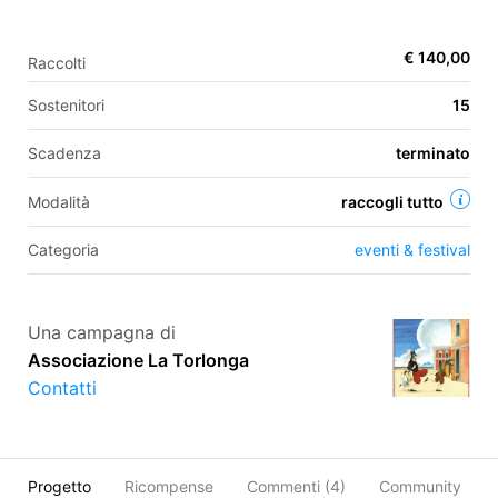
€ 140,00
Raccolti
EN
Sostenitori
15
FR
Scadenza
terminato
IT
ES
Modalità
raccogli tutto
Categoria
eventi & festival
Una campagna di
Associazione La Torlonga
Contatti
Progetto
Ricompense
Commenti (
4
)
Community