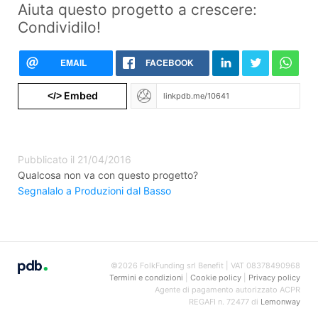
Aiuta questo progetto a crescere:
Condividilo!
EMAIL
FACEBOOK
Embed
</>
Pubblicato il 21/04/2016
Qualcosa non va con questo progetto?
Segnalalo a Produzioni dal Basso
©2026 FolkFunding srl Benefit | VAT 08378490968
Termini e condizioni
|
Cookie policy
|
Privacy policy
Agente di pagamento autorizzato ACPR
REGAFI n. 72477 di
Lemonway