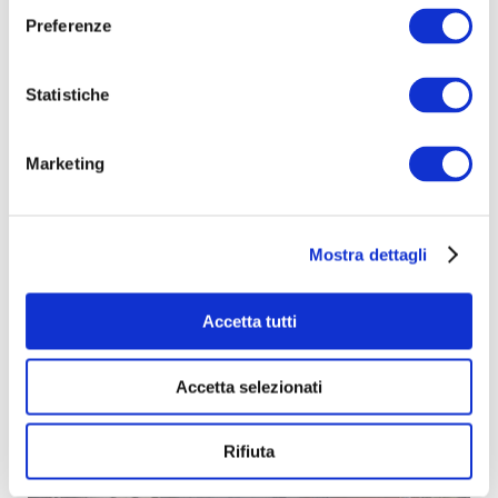
cura di questo e di altri spazi verdi pubblici.
Preferenze
Statistiche
Marketing
Mostra dettagli
Accetta tutti
Accetta selezionati
Rifiuta