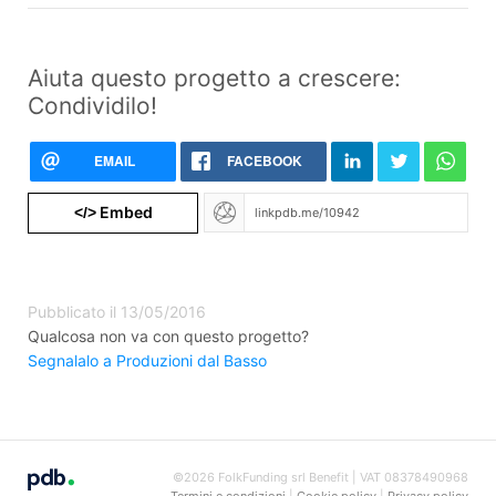
Aiuta questo progetto a crescere:
Condividilo!
EMAIL
FACEBOOK
Embed
</>
Pubblicato il 13/05/2016
Qualcosa non va con questo progetto?
Segnalalo a Produzioni dal Basso
©2026 FolkFunding srl Benefit | VAT 08378490968