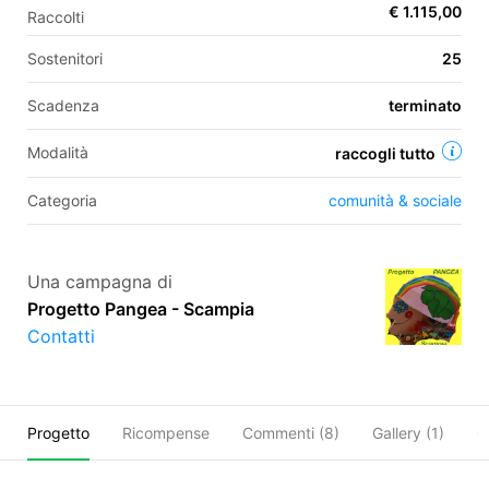
€ 1.115,00
Raccolti
Sostenitori
25
EN
Scadenza
terminato
FR
Modalità
raccogli tutto
IT
ES
Categoria
comunità & sociale
Una campagna di
Progetto Pangea - Scampia
Contatti
Progetto
Ricompense
Commenti (
8
)
Gallery (1)
C