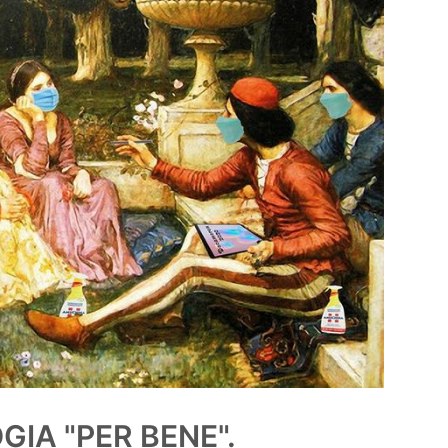
OGIA
"PER BENE".