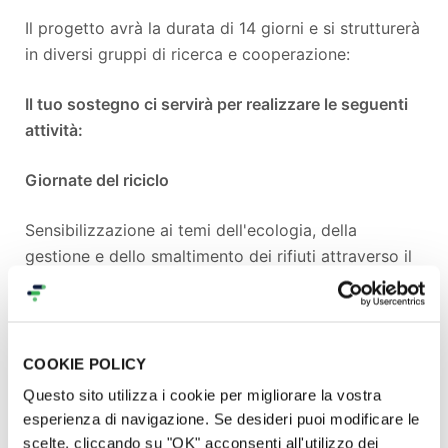
Il progetto avrà la durata di 14 giorni e si strutturerà
in diversi gruppi di ricerca e cooperazione:
Il tuo sostegno ci servirà per realizzare le seguenti
attività:
Giornate del riciclo
Sensibilizzazione ai temi dell'ecologia, della
gestione e dello smaltimento dei rifiuti attraverso il
riutilizzo di materiali di scarto e attività di pulizia
collettiva di spazi comuni in collaborazione con
partner locali (scout, bambini, associazioni
locali). Verrà coinvolta anche la
COOKIE POLICY
Municipalità attraverso la richiesta di partecipare
Questo sito utilizza i cookie per migliorare la vostra
con l'invio di una ruspa e dei carrelli per trasportare
esperienza di navigazione. Se desideri puoi modificare le
i rifiuti raccolti. Visiteremo le discariche di Deir
scelte, cliccando su "OK" acconsenti all'utilizzo dei