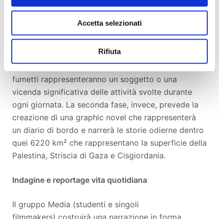
il percorso relativo all’indagine. Il gruppo, quindi, si
muoverà sul territorio e prenderà spunto dalla realtà
Accetta selezionati
quotidiana per la creazione di primi sketches e
bozzetti che verranno poi rielaborati. Il prodotto
Rifiuta
finale si articola in due fasi. Una prima fase è la
condivisione quasi simultanea della giornata: i
fumetti rappresenteranno un soggetto o una
vicenda significativa delle attività svolte durante
ogni giornata. La seconda fase, invece, prevede la
creazione di una graphic novel che rappresenterà
un diario di bordo e narrerà le storie odierne dentro
quei 6220 km² che rappresentano la superficie della
Palestina, Striscia di Gaza e Cisgiordania.
Indagine e reportage vita quotidiana
Il gruppo Media (studenti e singoli
filmmakers) costruirà una narrazione in forma