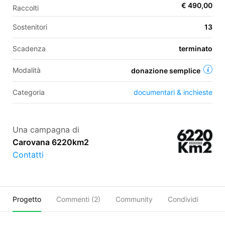
€ 490,00
Raccolti
Sostenitori
13
EN
Scadenza
terminato
FR
Modalità
donazione semplice
IT
ES
Categoria
documentari & inchieste
Una campagna di
Carovana 6220km2
Contatti
Progetto
Commenti (
2
)
Community
Condividi