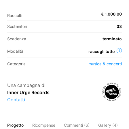
€ 1.000,00
Raccolti
EN
Sostenitori
33
FR
Scadenza
terminato
IT
ES
Modalità
raccogli tutto
Categoria
musica & concerti
Una campagna di
Inner Urge Records
Contatti
Progetto
Ricompense
Commenti (
6
)
Gallery (4)
C