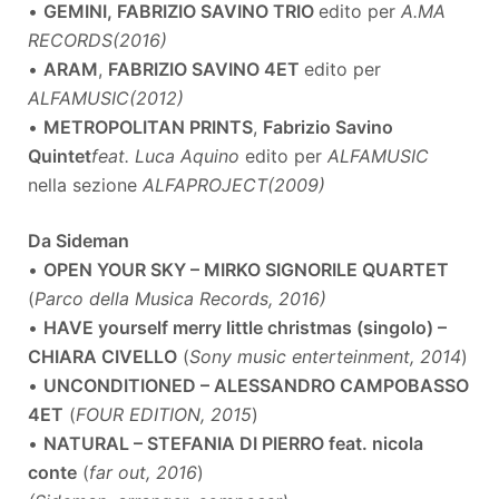
•
GEMINI, FABRIZIO SAVINO TRIO
edito per
A.MA
RECORDS
(2016)
•
ARAM
,
FABRIZIO SAVINO 4ET
edito per
ALFAMUSIC
(2012)
•
METROPOLITAN PRINTS
,
Fabrizio Savino
Quintet
feat. Luca Aquino
edito per
ALFAMUSIC
nella sezione
ALFAPROJECT
(2009)
Da Sideman
•
OPEN YOUR SKY – MIRKO SIGNORILE QUARTET
(
Parco della Musica Records, 2016)
•
HAVE yourself merry little christmas (singolo) –
CHIARA CIVELLO
(
Sony music enterteinment, 2014
)
•
UNCONDITIONED – ALESSANDRO CAMPOBASSO
4ET
(
FOUR EDITION, 2015
)
•
NATURAL – STEFANIA DI PIERRO feat. nicola
conte
(
far out, 2016
)