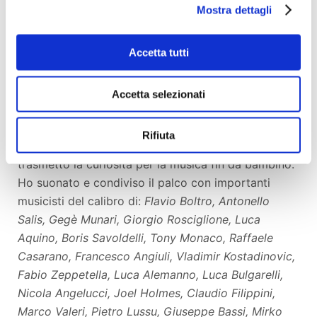
Mostra dettagli
Provengo da una famiglia dove nessuna era un
musicista. A casa non si ascoltava molta musica, ma
Accetta tutti
credo di aver assorbito inconsciamente la sensibilità
artistica di mio nonno, che in maniera amatoriale
suonava la fisarmonica pur facendo di mestiere il
Accetta selezionati
muratore.
Ruolo fondamentale per il mio interesse nella
Rifiuta
musica l’ha avuto mio fratello maggiore che mi ha
trasmetto la curiosità per la musica fin da bambino.
Ho suonato e condiviso il palco con importanti
musicisti del calibro di:
Flavio Boltro, Antonello
Salis, Gegè Munari, Giorgio Rosciglione, Luca
Aquino, Boris Savoldelli, Tony Monaco, Raffaele
Casarano, Francesco Angiuli, Vladimir Kostadinovic,
Fabio Zeppetella, Luca Alemanno, Luca Bulgarelli,
Nicola Angelucci, Joel Holmes, Claudio Filippini,
Marco Valeri, Pietro Lussu, Giuseppe Bassi, Mirko