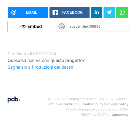
EMAIL
FACEBOOK
Embed
</>
Pubblicato il 03/12/2024
Qualcosa non va con questo progetto?
Segnalalo a Produzioni dal Basso
©2026 FolkFunding srl Benefit | VAT 08378490968
Termini e condizioni
|
Cookie policy
|
Privacy policy
Agente di pagamento autorizzato ACPR
REGAFI n. 72477 di
Lemonway