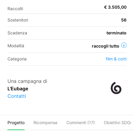
€ 3.505,00
Raccolti
Sostenitori
56
EN
Scadenza
terminato
FR
IT
ES
Modalità
raccogli tutto
Categoria
film & corti
Una campagna di
L'Eubage
Contatti
Progetto
Ricompense
Commenti (
17
)
Obiettivi SDGs