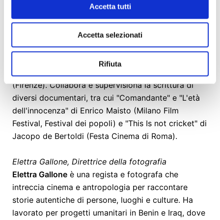
Accetta tutti
iniziata all'università, dove ha studiato Storia del
Cinema e del Teatro, seguita da Antropologia
Culturale. È passata alla regia nel 2006 con il suo
Accetta selezionati
primo documentario “Casa Plastica” (2006),
presentato in diversi festival italiani, tra cui il
Rifiuta
Bellaria Film Festival e il Festival dei Popoli
(Firenze). Collabora e supervisiona la scrittura di
diversi documentari, tra cui "Comandante" e "L'età
dell'innocenza" di Enrico Maisto (Milano Film
Festival, Festival dei popoli) e "This Is not cricket" di
Jacopo de Bertoldi (Festa Cinema di Roma).
Elettra Gallone, Direttrice della fotografia
Elettra Gallone
è una regista e fotografa che
intreccia cinema e antropologia per raccontare
storie autentiche di persone, luoghi e culture. Ha
lavorato per progetti umanitari in Benin e Iraq, dove