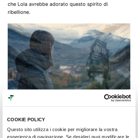
che Lola avrebbe adorato questo spirito di
ribellione.
LA TROUPE
COOKIE POLICY
Eleonora Zappia, Produttrice
Questo sito utilizza i cookie per migliorare la vostra
esperienza di navigazione. Se desideri puoi modificare le
Eleonora Zappia
è una giovane produttrice