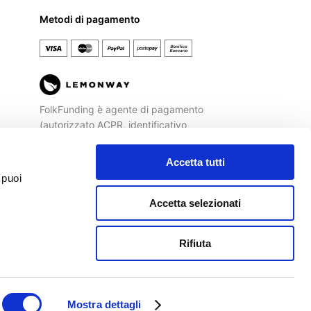
Metodi di pagamento
Español
FolkFunding è agente di pagamento
(autorizzato ACPR, identificativo
REGAFI n. 72477) di
Lemonway
, Istituto
di Pagamento autorizzato dalla
Banca
Accetta tutti
di Francia
ad operare sul territorio
 puoi
italiano.
Accetta selezionati
Rifiuta
rmini e condizioni
|
Cookie policy
|
Privacy policy
Agente di pagamento autorizzato ACPR
REGAFI n. 72477 di
Lemonway
Mostra dettagli