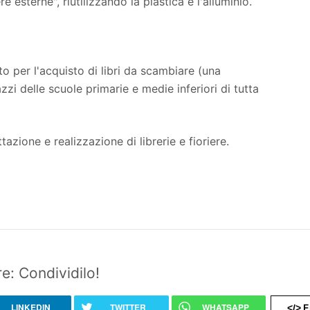
e esterne", riutilizzando la plastica e l'alluminio.
o per l'acquisto di libri da scambiare (una
zzi delle scuole primarie e medie inferiori di tutta
azione e realizzazione di librerie e fioriere.
e: Condividilo!
LINKEDIN
TWITTER
WHATSAPP
E
</>