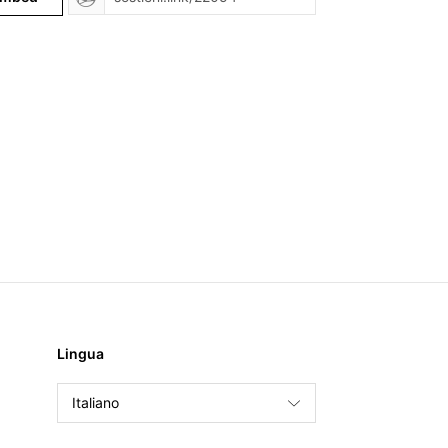
Lingua
Italiano
English
Français