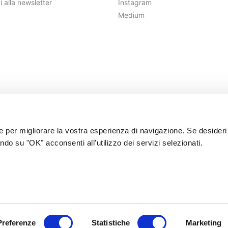
ti alla newsletter
Instagram
Medium
ie per migliorare la vostra esperienza di navigazione. Se desideri
ndo su "OK" acconsenti all'utilizzo dei servizi selezionati.
©2026 FolkFunding srl Benefit | VAT 08378490968
|
Te
Preferenze
Statistiche
Marketing