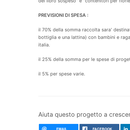
del libro sospeso" e "contenitori per fiorier
PREVISIONI DI SPESA :
il 70% della somma raccolta sara' destinat
bottiglia e una lattina) con bambini e raga
italia.
il 25% della somma per le spese di progett
il 5% per spese varie.
Aiuta questo progetto a crescer
EMAIL
FACEBOOK