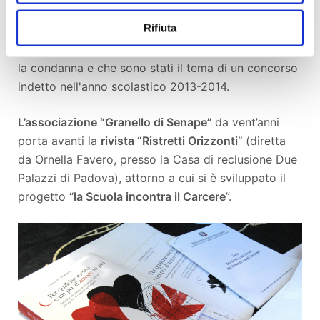
Rifiuta
Tema del volume saranno gli
affetti ristretti
, cioè i
rapporti interrotti, raccontati da chi sta scontando
la condanna e che sono stati il tema di un concorso
indetto nell'anno scolastico 2013-2014.
L’associazione “Granello di Senape”
da vent’anni
porta avanti la
rivista “Ristretti Orizzonti”
(diretta
da Ornella Favero, presso la Casa di reclusione Due
Palazzi di Padova), attorno a cui si è sviluppato il
progetto “
la Scuola incontra il Carcere
”.