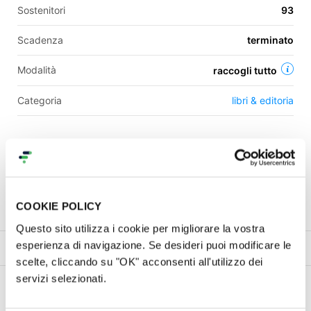
Sostenitori
93
Scadenza
terminato
Modalità
raccogli tutto
Categoria
libri & editoria
Una campagna di
Ristretti Orizzonti
Contatti
COOKIE POLICY
Questo sito utilizza i cookie per migliorare la vostra
esperienza di navigazione. Se desideri puoi modificare le
Progetto
Ricompense
Commenti (
1
)
Gallery (8)
C
scelte, cliccando su "OK" acconsenti all'utilizzo dei
servizi selezionati.