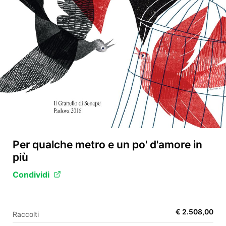
EN
FR
IT
ES
Per qualche metro e un po' d'amore in
più
Condividi
€ 2.508,00
Raccolti