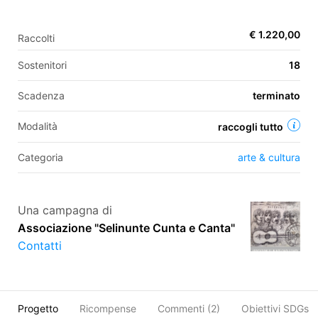
€ 1.220,00
Raccolti
EN
Sostenitori
18
FR
Scadenza
terminato
IT
ES
Modalità
raccogli tutto
Categoria
arte & cultura
Una campagna di
Associazione "Selinunte Cunta e Canta"
Contatti
Progetto
Ricompense
Commenti (
2
)
Obiettivi SDGs