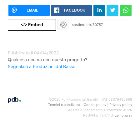
EMAIL
FACEBOOK
Embed
</>
Pubblicato il 04/04/2022
Qualcosa non va con questo progetto?
Segnalalo a Produzioni dal Basso
©2026 FolkFunding srl Benefit | VAT 08378490968
Termini e condizioni
|
Cookie policy
|
Privacy policy
Agente di pagamento autorizzato ACPR
REGAFI n. 72477 di
Lemonway