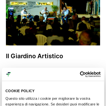
Il Giardino Artistico
Nel 2017 l’Assessorato ai Beni Culturali della
Regione Siciliana assieme all’Ente Parco
Archeologico, hanno accolto la nostra richiesta di
avere in affidamento l’area verde adiacente a
COOKIE POLICY
Pensiero Contemporaneo, con lo scopo di
Questo sito utilizza i cookie per migliorare la vostra
trasformarla in
“giardino artistico”
, tramite
esperienza di navigazione. Se desideri puoi modificare le