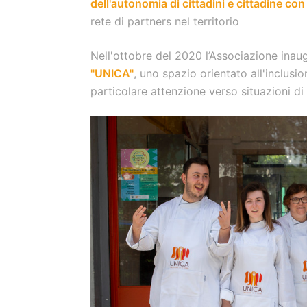
dell'autonomia di cittadini e cittadine con 
rete di partners nel territorio
Nell'ottobre del 2020 l’Associazione inaug
"UNICA"
, uno spazio orientato all'inclusi
particolare attenzione verso situazioni di d