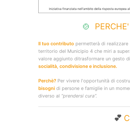
🍲
PERCHE'
Il tuo contributo
permetterà di realizzare 
territorio del Municipio 4 che miri a supe
valore aggiunto di
trasformare un gesto d
socialità, condivisione e inclusione.
Perchè?
Per vivere l'opportunità di
costru
bisogni
di persone
e famiglie in un moment
diverso al
“prendersi cura”.
💕
C