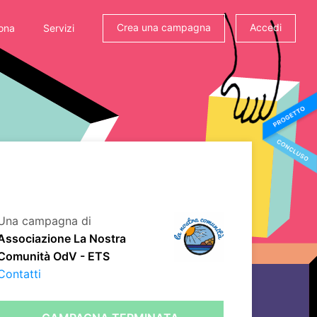
Crea una campagna
Accedi
ona
Servizi
Una campagna di
Associazione La Nostra
Comunità OdV - ETS
Contatti