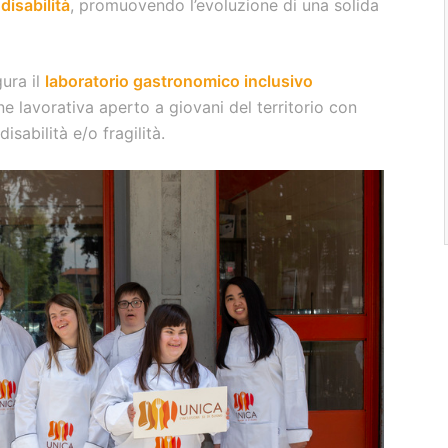
disabilità
, promuovendo l’evoluzione di una solida
ura il
laboratorio gastronomico inclusivo
one lavorativa aperto a giovani del territorio con
isabilità e/o fragilità.