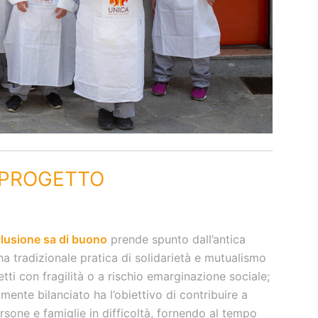
 PROGETTO
clusione sa di buono
prende spunto dall’antica
a tradizionale pratica di solidarietà e mutualismo
ti con fragilità o a rischio emarginazione sociale;
mente bilanciato ha l’obiettivo di contribuire a
ersone e famiglie in difficoltà, fornendo al tempo