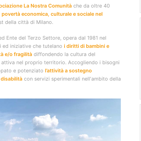
ociazione La Nostra Comunità
che da oltre 40
i povertà economica, culturale e sociale nel
 della città di Milano.
d Ente del Terzo Settore, opera dal 1981 nel
i ed iniziative che tutelano
i diritti di bambini e
à e/o fragilità
diffondendo la cultura del
ttiva nel proprio territorio. Accogliendo i bisogni
uppato e potenziato
l’attività a sostegno
 disabilità
con servizi sperimentali nell'ambito della