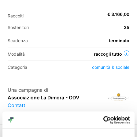
€ 3.166,00
Raccolti
EN
Sostenitori
35
FR
Scadenza
terminato
IT
ES
Modalità
raccogli tutto
Categoria
comunità & sociale
Una campagna di
Associazione La Dimora - ODV
Contatti
Progetto
Ricompense
Commenti (
7
)
Gallery (9)
O