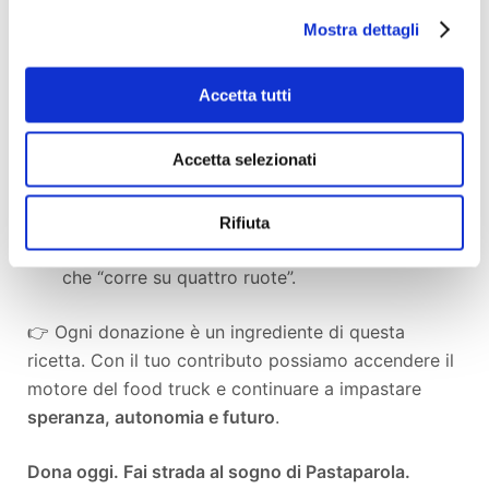
arrivare
nelle piazze, nei quartieri e negli eventi del
Mostra dettagli
territorio
.
Per farlo ci serve un
food truck
, che sarà il nostro
Accetta tutti
forno viaggiante di solidarietà:
Accetta selezionati
darà visibilità al lavoro dei ragazzi,
permetterà di vendere la pasta per sostenere i
progetti,
Rifiuta
sarà un segno concreto di inclusione sociale
che “corre su quattro ruote”.
👉 Ogni donazione è un ingrediente di questa
ricetta. Con il tuo contributo possiamo accendere il
motore del food truck e continuare a impastare
speranza, autonomia e futuro
.
Dona oggi. Fai strada al sogno di Pastaparola.