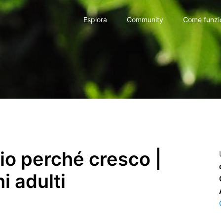
Esplora
Community
Come funzi
rio perché cresco |
i adulti