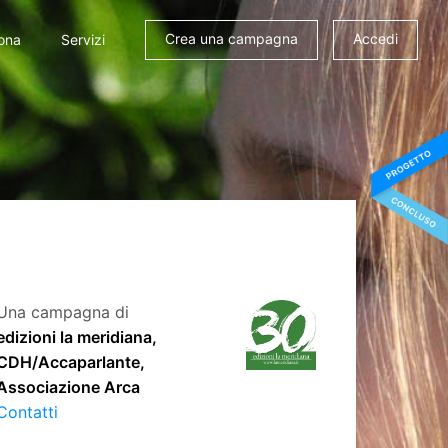
Crea una campagna
Accedi
ona
Servizi
Una campagna di
edizioni la meridiana,
CDH/Accaparlante,
Associazione Arca
Contatti