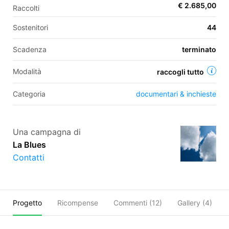
€ 2.685,00
Raccolti
Sostenitori
44
EN
Scadenza
terminato
FR
Modalità
raccogli tutto
IT
ES
Categoria
documentari & inchieste
Una campagna di
La Blues
Contatti
Progetto
Ricompense
Commenti (
12
)
Gallery (4)