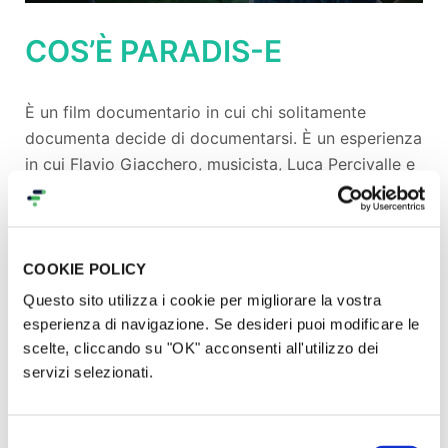
COS’È PARADIS-E
È un film documentario in cui chi solitamente
documenta decide di documentarsi. È un esperienza
in cui Flavio Giacchero, musicista, Luca Percivalle e
Francesco Cusanno, registi, decidono di immergersi
dopo i mesi di confinamento.
Vicino a loro si trova un luogo sacro, popolare,
COOKIE POLICY
meta di tanti pellegrinaggi, il Sacro Monte di Crea. È
Questo sito utilizza i cookie per migliorare la vostra
lì che si dirigono i tre attraversando piccoli luoghi
esperienza di navigazione. Se desideri puoi modificare le
selvaggi dietro casa, un’umanità rara, attraversando
scelte, cliccando su "OK" acconsenti all'utilizzo dei
paradisi ritrovati e altri abbandonati. Chi con una
servizi selezionati.
telecamera, chi con il sax, chi con un taccuino e una
biro, raccolgono appunti per strada. Riflessioni,
Selezione