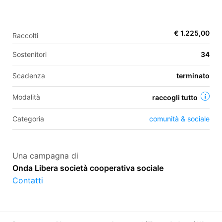
€ 1.225,00
Raccolti
EN
Sostenitori
34
FR
IT
ES
Scadenza
terminato
Modalità
raccogli tutto
Categoria
comunità & sociale
Una campagna di
Onda Libera società cooperativa sociale
Contatti