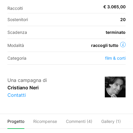
€ 3.065,00
Raccolti
Sostenitori
20
EN
Scadenza
terminato
FR
IT
ES
Modalità
raccogli tutto
Categoria
film & corti
Una campagna di
Cristiano Neri
Contatti
Progetto
Ricompense
Commenti (
4
)
Gallery (1)
O