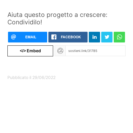
Aiuta questo progetto a crescere:
Condividilo!
EMAIL
FACEBOOK
Embed
</>
Pubblicato il 29/06/2022
Qualcosa non va con questo progetto?
Segnalalo a Produzioni dal Basso
©2026 FolkFunding srl Benefit | VAT 08378490968
Termini e condizioni
|
Cookie policy
|
Privacy policy
Agente di pagamento autorizzato ACPR