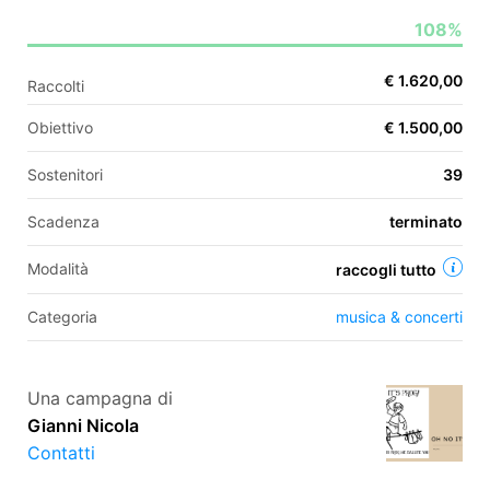
108%
EN
€ 1.620,00
Raccolti
FR
Obiettivo
€ 1.500,00
IT
ES
Sostenitori
39
Scadenza
terminato
Modalità
raccogli tutto
Categoria
musica & concerti
Una campagna di
Gianni Nicola
Contatti