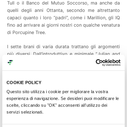
Tull o il Banco del Mutuo Soccorso, ma anche da
quelli degli anni Ottanta, secondo me altrettanto
capaci quanto i loro “padri”, come i Marillion, gli IQ
fino ad arrivare ai giorni nostri con qualche venatura
di Porcupine Tree.
I sette brani di varia durata trattano gli argomenti
più diversi. Dall’introduttivo e minimale “
Julian and
the spider
” (del quale potete vedere un teaser
cliccando sul link in allegato) fino al lungo e
articolato “
The other side of the bed
”. Gli argomenti
COOKIE POLICY
trattati nei testi variano da racconti di vicende
personali, storie “horror” demenziali fino a
Questo sito utilizza i cookie per migliorare la vostra
commenti ironici su cliché musicali e tanto altro.
esperienza di navigazione. Se desideri puoi modificare le
scelte, cliccando su "OK" acconsenti all'utilizzo dei
Per tutti coloro che non conoscono il mio lavoro
servizi selezionati.
precedente potete farvene un'idea cliccando sui
due video sottostanti. Nella gallery di questa pagina