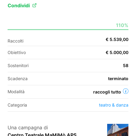
Condividi
EN
110%
FR
€ 5.539,00
Raccolti
IT
ES
Obiettivo
€ 5.000,00
Sostenitori
58
Scadenza
terminato
Modalità
raccogli tutto
Categoria
teatro & danza
Una campagna di
Centro Teatrale MaMiMò APS