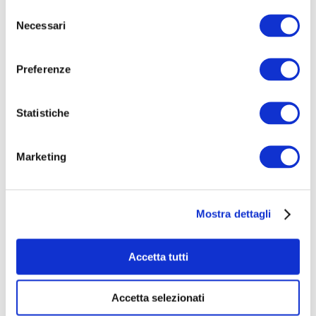
dargli degli spazi adeguati dove esprimersi!!
Selezione
Grazie all’installazione di strutture
Necessari
del
fonoassorbenti si renderanno funzionali le sale
consenso
per tutte le attività!
Preferenze
Costruiamo insieme la platea!
Per accogliere al meglio il pubblico dovremo
Statistiche
allestire una platea o una gradinata adatta e su
misura per il luogo!
Marketing
Mostra dettagli
Accetta tutti
Accetta selezionati