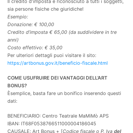
Il credito d'imposta è riconosciuto a tutti i soggetti,
sia persone fisiche che giuridiche!
Esempio:
Donazione: € 100,00
Credito d’imposta € 65,00 (da suddividere in tre
anni)
Costo effettivo: € 35,00
Per ulteriori dettagli puoi visitare il sito:
https://artbonus.gov.it/beneficio-fiscale.html
COME USUFRUIRE DEI VANTAGGI DELL’ART
BONUS?
È
semplice, basta fare un bonifico inserendo questi
dati:
BENEFICIARIO: Centro Teatrale MaMiMò APS
IBAN: IT68F0538766511000004186045
CAUSALE: Art Bonus + [
Codice fiscale o P. Iva
del