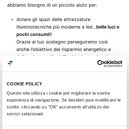
abbiamo bisogno di un piccolo aiuto per:
dotare gli spazi delle attrezzature
illuminotecniche più moderne a led…
belle luci e
pochi consumi!!
Grazie al tuo sostegno perseguiremo così
anche l’obiettivo del risparmio energetico e
della salvaguardia dell’ambiente grazie ad un
consumo dell’80% inferiore rispetto alle normali
attrezzature ad incandescenza;
insonorizzazione delle sale.
Il cambio di
COOKIE POLICY
destinazione d’uso, da mangimificio a luogo di
Questo sito utilizza i cookie per migliorare la vostra
spettacolo e formazione, porta con sè anche
esperienza di navigazione. Se desideri puoi modificare le
diverse esigenze e necessità sulla parte sonora
scelte, cliccando su "OK" acconsenti all'utilizzo dei
e del riverbero della voce. Strauss diceva che
servizi selezionati.
“la voce umana è il più bel strumento che esista
ma anche il più difficile da suonare”...dobbiamo