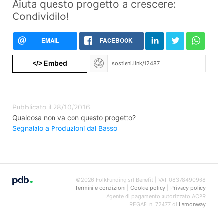
Aiuta questo progetto a crescere:
Condividilo!
EMAIL
FACEBOOK
Embed
</>
Pubblicato il 28/10/2016
Qualcosa non va con questo progetto?
Segnalalo a Produzioni dal Basso
©2026 FolkFunding srl Benefit | VAT 08378490968
Termini e condizioni
|
Cookie policy
|
Privacy policy
Agente di pagamento autorizzato ACPR
REGAFI n. 72477 di
Lemonway