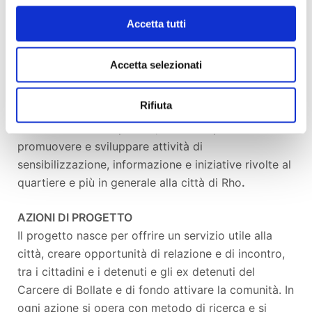
quartiere e per la città. Creare azioni di supporto
alla comunità di Rho per
lo sviluppo di reti di
Accetta tutti
economia collaborativa,
per l'incremento della
cittadinanza attiva, la prevenzione del disagio e
Accetta selezionati
dell'emarginazione, per l’inclusione di persone
emarginate e svantaggiate. Offrire al quartiere un
Rifiuta
luogo di incontro, ascolto e scambio con le realtà
locali che in esso operano, e dove si possa
promuovere e sviluppare attività di
sensibilizzazione, informazione e iniziative rivolte al
quartiere e più in generale alla città di Rho
.
AZIONI DI PROGETTO
Il progetto nasce per offrire un servizio utile alla
città, creare opportunità di relazione e di incontro,
tra i cittadini e i detenuti e gli ex detenuti del
Carcere di Bollate e di fondo attivare la comunità. In
ogni azione si opera con metodo di ricerca e si