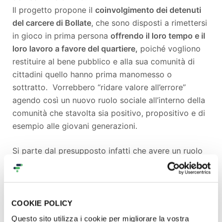
Il progetto propone il
coinvolgimento dei detenuti
del carcere di Bollate
, che sono disposti a rimettersi
in gioco in prima persona
offrendo il loro tempo e il
loro lavoro a favore del quartiere,
poiché vogliono
restituire al bene pubblico e alla sua comunità di
cittadini quello hanno prima manomesso o
sottratto. Vorrebbero “ridare valore all’errore”
agendo così un nuovo ruolo sociale all’interno della
comunità che stavolta sia positivo, propositivo e di
esempio alle giovani generazioni.
Si parte dal presupposto infatti che avere un ruolo
all'interno di una comunità induce al confronto e alla
collaborazione, stimola la progettualità, genera
senso di appartenenza. Grazie a tale ruolo nel
rapporto con l’altro, il soggetto fragile, come un
COOKIE POLICY
detenuto, può imparare ad assumersi ed
esercitare
Questo sito utilizza i cookie per migliorare la vostra