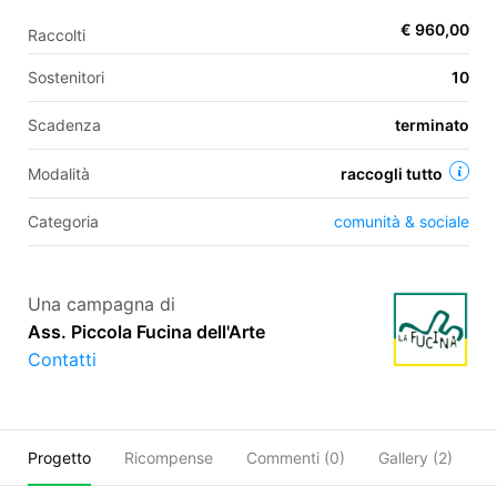
€ 960,00
Raccolti
Sostenitori
10
EN
FR
Scadenza
terminato
IT
ES
Modalità
raccogli tutto
Categoria
comunità & sociale
Una campagna di
Ass. Piccola Fucina dell'Arte
Contatti
Progetto
Ricompense
Commenti (
0
)
Gallery (2)
C