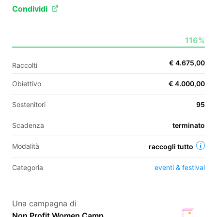
Condividi
EN
116%
FR
€ 4.675,00
Raccolti
IT
ES
Obiettivo
€ 4.000,00
Sostenitori
95
Scadenza
terminato
Modalità
raccogli tutto
Categoria
eventi & festival
Una campagna di
Non Profit Women Camp