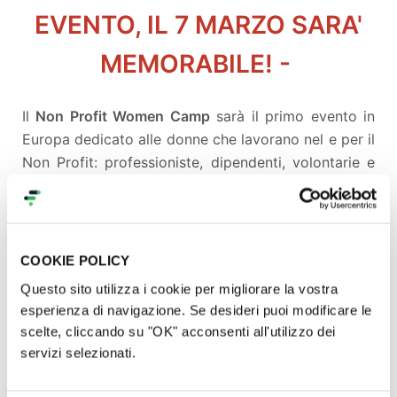
EVENTO, IL 7 MARZO SARA'
MEMORABILE! -
Il
Non Profit Women Camp
sarà il primo evento in
Europa dedicato alle donne che lavorano nel e per il
Non Profit: professioniste, dipendenti, volontarie e
manager che ogni giorno mettono le proprie
competenze al servizio di organizzazioni del Terzo
Settore.
COOKIE POLICY
Perchè proprio un evento dedicato?
Perchè siamo il
Questo sito utilizza i cookie per migliorare la vostra
75% delle fundraiser, perchè ci occupiamo in modo
esperienza di navigazione. Se desideri puoi modificare le
sempre più importante di comunicazione
scelte, cliccando su "OK" acconsenti all'utilizzo dei
e filantropia...eppure, come sempre, la nostra voce
servizi selezionati.
arriva poco, il tetto di cristallo c'è, così la disparità
salariale e la difficoltà di fare rete.