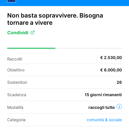
Non basta sopravvivere. Bisogna
EN
tornare a vivere
FR
Condividi
IT
ES
€ 2.530,00
Raccolti
Obiettivo
€ 6.000,00
Sostenitori
26
Scadenza
15 giorni rimanenti
Modalità
raccogli tutto
Categoria
comunità & sociale