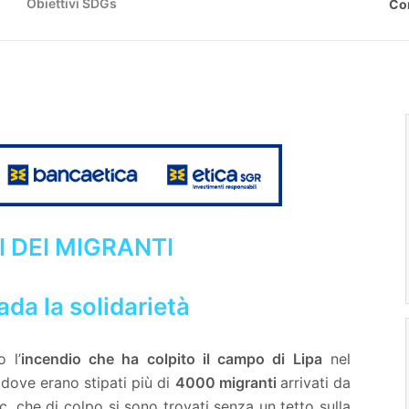
Obiettivi SDGs
Co
I DEI MIGRANTI
ada la solidarietà
 l’
incendio che ha colpito il campo di Lipa
nel
dove erano stipati più di
4000 migranti
arrivati da
c. che di colpo si sono trovati senza un tetto sulla