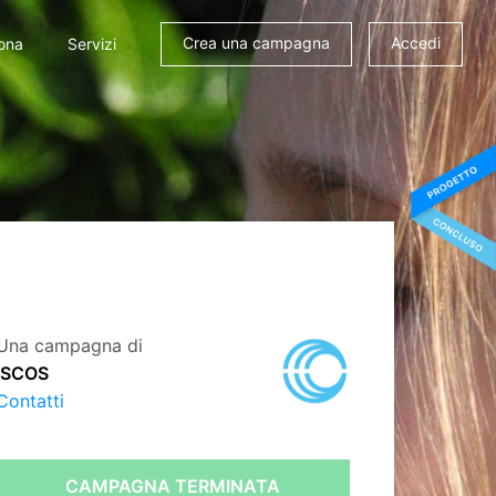
Crea una campagna
Accedi
ona
Servizi
Una campagna di
ISCOS
Contatti
CAMPAGNA TERMINATA