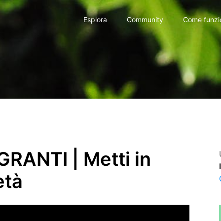
Esplora
Community
Come funzi
GRANTI | Metti in
età