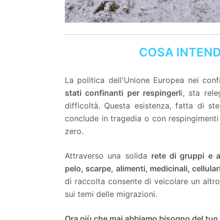
COSA INTEND
La politica dell'Unione Europea nei conf
stati confinanti per respingerl
i, sta rel
difficoltà. Questa esistenza, fatta di st
conclude in tragedia o con respingimenti 
zero.
Attraverso una solida
rete di gruppi e 
pelo, scarpe, alimenti, medicinali, cellul
di raccolta consente di veicolare un altro 
sui temi delle migrazioni.
Ora più che mai abbiamo bisogno del tuo