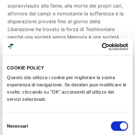
sopravvissuto alla fame, alla morte dei propri cari,
all’orrore dei campi e nonostante la sofferenza e la
disperazione provate fino al giorno della
Liberazione ha trovato la forza di Testimoniare
perché una società senza Memoria è una società
smarrita.
Produzione e Cast
COOKIE POLICY
Questo sito utilizza i cookie per migliorare la vostra
Il monologo di Teatro Civile Nedo è una produzione
esperienza di navigazione. Se desideri puoi modificare le
della durata di 1h e mezza.
scelte, cliccando su "OK" acconsenti all'utilizzo dei
servizi selezionati.
Scritto da
Alessandra Dondi, Alice Ponti, Matilde
Dalla Piazza e Antonio Roma.
Diretto da
Antonio Roma.
Selezione
Necessari
Interpretato da
Antonio Roma con Nicoletta
del
Bellazzi.
consenso