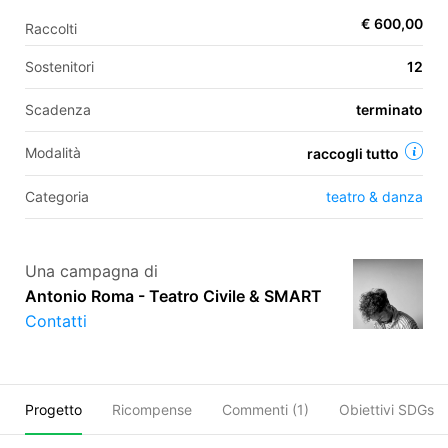
€ 600,00
Raccolti
Sostenitori
12
EN
Scadenza
terminato
FR
IT
ES
Modalità
raccogli tutto
Categoria
teatro & danza
Una campagna di
Antonio Roma - Teatro Civile & SMART
Contatti
Progetto
Ricompense
Commenti (
1
)
Obiettivi SDGs