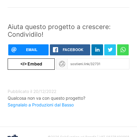
Aiuta questo progetto a crescere:
Condividilo!
EMAIL
FACEBOOK
Embed
</>
Pubblicato il 20/12/2022
Qualcosa non va con questo progetto?
Segnalalo a Produzioni dal Basso
©2026 FolkFunding srl Benefit | VAT 08378490968