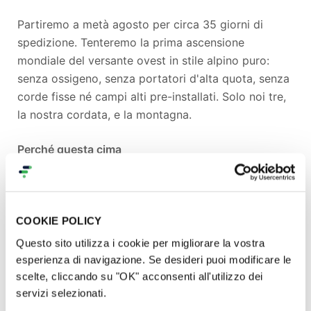
Partiremo a metà agosto per circa 35 giorni di
spedizione. Tenteremo la prima ascensione
mondiale del versante ovest in stile alpino puro:
senza ossigeno, senza portatori d'alta quota, senza
corde fisse né campi alti pre-installati. Solo noi tre,
la nostra cordata, e la montagna.
Perché questa cima
La valle di Shaksgam — quasi 200 km di lunghezza,
con innumerevoli valli laterali ancora del tutto
inesplorate alpinisticamente — è uno dei luoghi più
COOKIE POLICY
simbolici e dimenticati dell'esplorazione himalayana.
Questo sito utilizza i cookie per migliorare la vostra
Il versante settentrionale dei Gasherbrum, di
esperienza di navigazione. Se desideri puoi modificare le
bellezza paragonabile al Baltoro ma
scelte, cliccando su "OK" acconsenti all'utilizzo dei
incomparabilmente più remoto, è stato visto e
servizi selezionati.
fotografato da pochissime spedizioni nella storia.