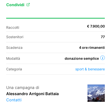
Condividi
EN
€ 7.900,00
Raccolti
FR
Sostenitori
77
IT
ES
Scadenza
4 ore rimanenti
Modalità
donazione semplice
Categoria
sport & benessere
Una campagna di
Alessandro Arrigoni Battaia
Contatti