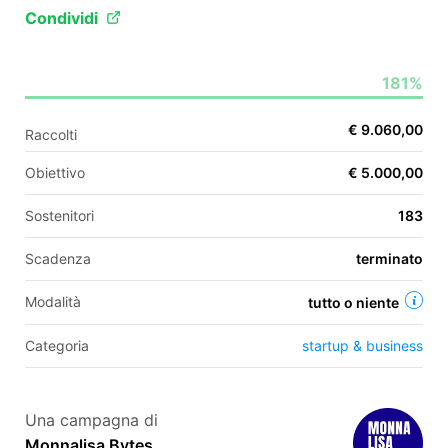
Condividi
EN
181%
FR
€ 9.060,00
Raccolti
IT
ES
Obiettivo
€ 5.000,00
Sostenitori
183
Scadenza
terminato
Modalità
tutto o niente
Categoria
startup & business
Una campagna di
Monnalisa Bytes