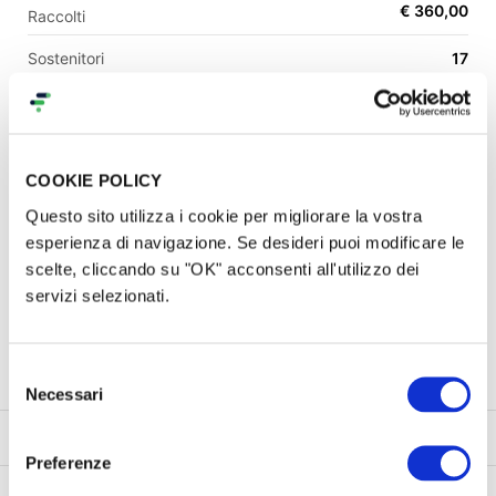
€ 360,00
Raccolti
Sostenitori
17
EN
Scadenza
terminato
FR
Modalità
donazione semplice
IT
ES
COOKIE POLICY
Categoria
comunità & sociale
Questo sito utilizza i cookie per migliorare la vostra
esperienza di navigazione. Se desideri puoi modificare le
scelte, cliccando su "OK" acconsenti all'utilizzo dei
Una campagna di
servizi selezionati.
Il Biscione SCS
Contatti
Selezione
Necessari
del
consenso
Progetto
Commenti (
2
)
Gallery (10)
Obiettivi SDGs
Preferenze