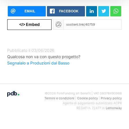
EMAIL
FACEBOOK
Embed
</>
Pubblicato il 03/06/2026
Qualcosa non va con questo progetto?
Segnalalo a Produzioni dal Basso
©2026 FolkFunding srl Benefit | VAT 08378490968
Termini e condizioni
|
Cookie policy
|
Privacy policy
Agente di pagamento autorizzato ACPR
REGAFI n. 72477 di
Lemonway